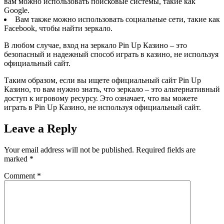
вам можно использовать поисковые системы, такие как
Google.
Вам также можно использовать социальные сети, такие как
Facebook, чтобы найти зеркало.
В любом случае, вход на зеркало Pin Up Казино – это
безопасный и надежный способ играть в казино, не используя
официальный сайт.
Таким образом, если вы ищете официальный сайт Pin Up
Казино, то вам нужно знать, что зеркало – это альтернативный
доступ к игровому ресурсу. Это означает, что вы можете
играть в Pin Up Казино, не используя официальный сайт.
Leave a Reply
Your email address will not be published.
Required fields are
marked
*
Comment
*