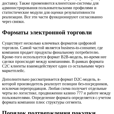
доставку. Также применяются клиентские-системы для
администрирования пользовательскими профилями и
статистические модули для оценки результативности
реализации. Все эти части функционируют согласованно
через связки.
Форматы электронной торговли
Существует несколько ключевых форматов цифровой
торговли. Самой частой является business-to-consumer, где
компания продает продукты финальному потребителю.
Кроме-того используется формат B2B-модель, во-время нее
сделки происходят между компаниями. В-рамках формата
C2C клиенты взаимодействуют один со остальными через
маркетплейс.
Дополнительно рассматривается формат D2C-модель, в-
которой производитель реализует позиции без-посредников,
исключая перепродавцов. Любая схема получает отдельные
черты во логистике, продвижении казино 777 и работе между
пользователями. Определение формата определяется с-учетом
формата компании плюс структуры сегмента.
Порядок подтверждения покупки