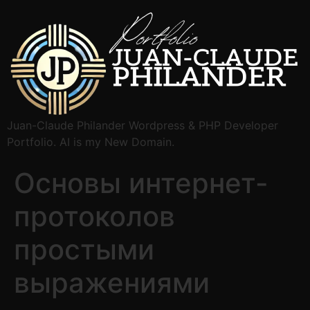
Juan-Claude Philander Wordpress & PHP Developer
Portfolio. AI is my New Domain.
Основы интернет-
протоколов
простыми
выражениями