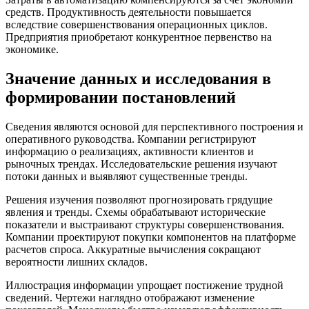
средств. Продуктивность деятельности повышается
вследствие совершенствования операционных циклов.
Предприятия приобретают конкурентное первенство на
экономике.
Значение данных и исследования в
формировании постановлений
Сведения являются основой для перспективного построения и
оперативного руководства. Компании регистрируют
информацию о реализациях, активности клиентов и
рыночных трендах. Исследовательские решения изучают
потоки данных и выявляют существенные тренды.
Решения изучения позволяют прогнозировать грядущие
явления и тренды. Схемы обрабатывают исторические
показатели и выстраивают структуры совершенствования.
Компании проектируют покупки компонентов на платформе
расчетов спроса. Аккуратные вычисления сокращают
вероятности лишних складов.
Иллюстрация информации упрощает постижение трудной
сведений. Чертежи наглядно отображают изменение