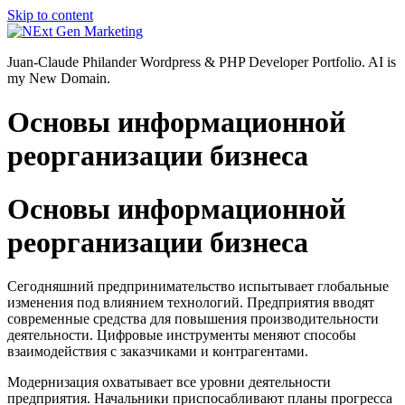
Skip to content
Juan-Claude Philander Wordpress & PHP Developer Portfolio. AI is
my New Domain.
Основы информационной
реорганизации бизнеса
Основы информационной
реорганизации бизнеса
Сегодняшний предпринимательство испытывает глобальные
изменения под влиянием технологий. Предприятия вводят
современные средства для повышения производительности
деятельности. Цифровые инструменты меняют способы
взаимодействия с заказчиками и контрагентами.
Модернизация охватывает все уровни деятельности
предприятия. Начальники приспосабливают планы прогресса