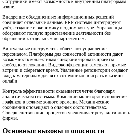
Сотрудники имеют возможность к внутренним платформам
извне.
Внедрение объединенных информационных решений
соединяет отдельные данные. ERP-системы интегрируют
учёт, создание и экономику в одном контуре. Управленцы
обозревают полную представление деятельности без
обращений к отдельным департаментам.
Виртуальные инструменты облегчают управление
персоналом. Платформы для совместной активности дают
возможность коллективам синхронизировать проекты
свободно от локации. Видеоконференции заменяют прямые
встречи и сберегают время. Удаленные репозитории создают
вход к материалам для всех сотрудников в играть в казино
онлайн.
Контроль эффективности оказывается четче благодаря
аналитическим системам. Компании мониторят исполнение
графиков в режиме живого времени. Механические
сообщения оповещают о опасных обстоятельствах.
Совершенствование процессов увеличивает результативность
фирмы.
Основные вызовы и опасности