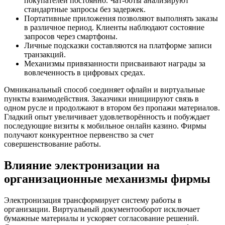
покупателей постоянно. Чат-боты анализируют
стандартные запросы без задержек.
Портативные приложения позволяют выполнять заказы
в различное период. Клиенты наблюдают состояние
запросов через смартфоны.
Личные подсказки составляются на платформе записи
транзакций.
Механизмы привязанности присваивают награды за
вовлеченность в цифровых средах.
Омниканальный способ соединяет офлайн и виртуальные
пункты взаимодействия. Заказчики инициируют связь в
одном русле и продолжают в втором без пропажи материалов.
Гладкий опыт увеличивает удовлетворённость и побуждает
последующие визиты к мобильное онлайн казино. Фирмы
получают конкурентное первенство за счет
совершенствование работы.
Влияние электронизации на
организационные механизмы фирмы
Электронизация трансформирует систему работы в
организации. Виртуальный документооборот исключает
бумажные материалы и ускоряет согласование решений.