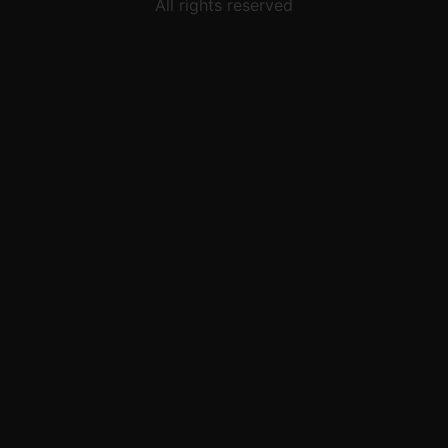
All rights reserved