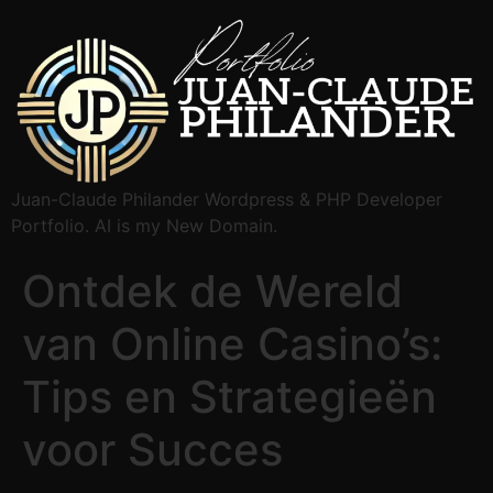
Juan-Claude Philander Wordpress & PHP Developer
Portfolio. AI is my New Domain.
Ontdek de Wereld
van Online Casino’s:
Tips en Strategieën
voor Succes