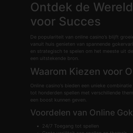
Ontdek de Wereld 
voor Succes
De populariteit van online casino’s blijft gr
vanuit huis genieten van spannende gokervarin
en strategisch te spelen om het meeste uit de
een uitstekende bron.
Waarom Kiezen voor On
Online casino’s bieden een unieke combinatie 
tot honderden spellen met verschillende them
een boost kunnen geven.
Voordelen van Online Go
24/7 Toegang tot spellen
Grote variëteit aan spellen en thema’s