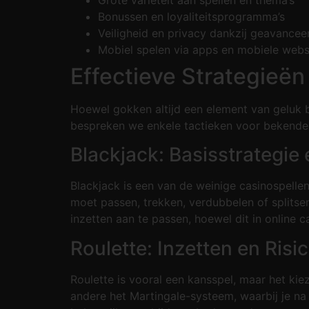
Bonussen en loyaliteitsprogramma’s
Veiligheid en privacy dankzij geavance
Mobiel spelen via apps en mobiele webs
Effectieve Strategieën
Hoewel gokken altijd een element van geluk b
bespreken we enkele tactieken voor bekende 
Blackjack: Basisstrategie 
Blackjack is een van de weinige casinospellen
moet passen, trekken, verdubbelen of splitse
inzetten aan te passen, hoewel dit in online
Roulette: Inzetten en Ris
Roulette is vooral een kansspel, maar het kie
andere het Martingale-systeem, waarbij je na 