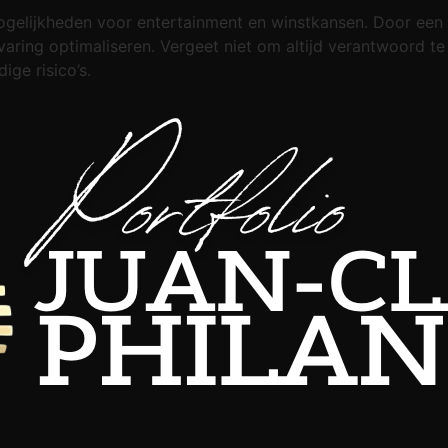
mogelijkheden voor entertainment en winstkansen. Door een
varing optimaliseren. Vergeet niet om altijd verantwoord te 
ge risico’s.