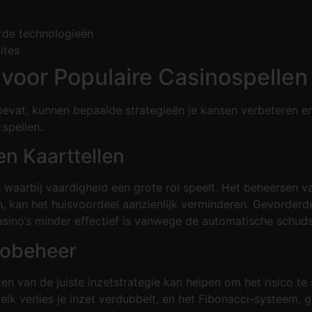
erde technologieën
ites
 voor Populaire Casinospellen
evat, kunnen bepaalde strategieën je kansen verbeteren en 
spellen.
en Kaarttellen
 waarbij vaardigheid een grote rol speelt. Het beheersen v
n, kan het huisvoordeel aanzienlijk verminderen. Gevorder
 casino’s minder effectief is vanwege de automatische schu
icobeheer
zen van de juiste inzetstrategie kan helpen om het risico te
elk verlies je inzet verdubbelt, en het Fibonacci-systeem,