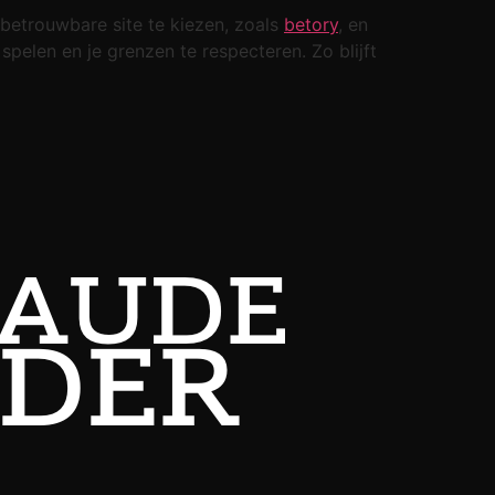
 betrouwbare site te kiezen, zoals
betory
, en
spelen en je grenzen te respecteren. Zo blijft