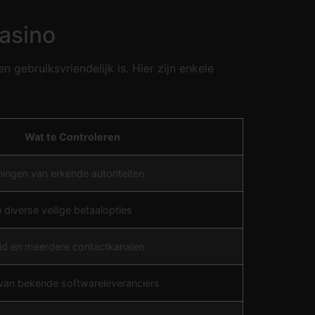
Casino
n gebruiksvriendelijk is. Hier zijn enkele
Wat te Controleren
ingen van erkende autoriteiten
diverse veilige betaalopties
id en meerdere contactkanalen
van bekende softwareleveranciers