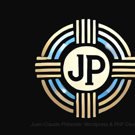
Juan-Claude Philander Wordpress & PHP Deve