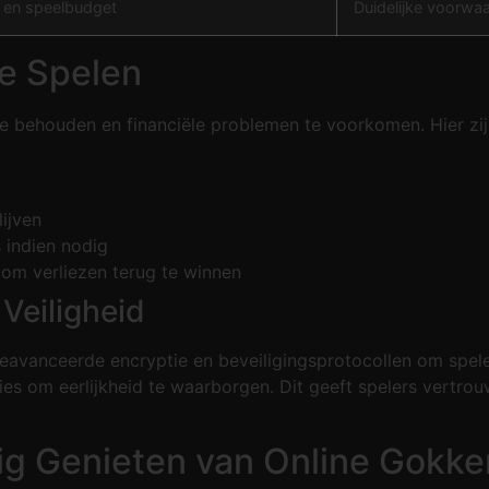
 en speelbudget
Duidelijke voorwaa
e Spelen
te behouden en financiële problemen te voorkomen. Hier zij
ijven
s indien nodig
 om verliezen terug te winnen
Veiligheid
eavanceerde encryptie en beveiligingsprotocollen om spel
ties om eerlijkheid te waarborgen. Dit geeft spelers vertr
lig Genieten van Online Gokke