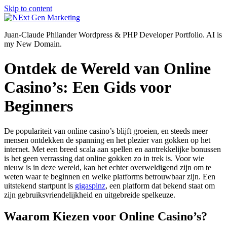
Skip to content
Juan-Claude Philander Wordpress & PHP Developer Portfolio. AI is
my New Domain.
Ontdek de Wereld van Online
Casino’s: Een Gids voor
Beginners
De populariteit van online casino’s blijft groeien, en steeds meer
mensen ontdekken de spanning en het plezier van gokken op het
internet. Met een breed scala aan spellen en aantrekkelijke bonussen
is het geen verrassing dat online gokken zo in trek is. Voor wie
nieuw is in deze wereld, kan het echter overweldigend zijn om te
weten waar te beginnen en welke platforms betrouwbaar zijn. Een
uitstekend startpunt is
gigaspinz
, een platform dat bekend staat om
zijn gebruiksvriendelijkheid en uitgebreide spelkeuze.
Waarom Kiezen voor Online Casino’s?