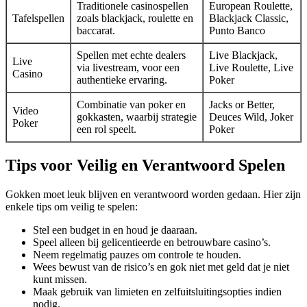
Traditionele casinospellen
European Roulette,
Tafelspellen
zoals blackjack, roulette en
Blackjack Classic,
baccarat.
Punto Banco
Spellen met echte dealers
Live Blackjack,
Live
via livestream, voor een
Live Roulette, Live
Casino
authentieke ervaring.
Poker
Combinatie van poker en
Jacks or Better,
Video
gokkasten, waarbij strategie
Deuces Wild, Joker
Poker
een rol speelt.
Poker
Tips voor Veilig en Verantwoord Spelen
Gokken moet leuk blijven en verantwoord worden gedaan. Hier zijn
enkele tips om veilig te spelen:
Stel een budget in en houd je daaraan.
Speel alleen bij gelicentieerde en betrouwbare casino’s.
Neem regelmatig pauzes om controle te houden.
Wees bewust van de risico’s en gok niet met geld dat je niet
kunt missen.
Maak gebruik van limieten en zelfuitsluitingsopties indien
nodig.