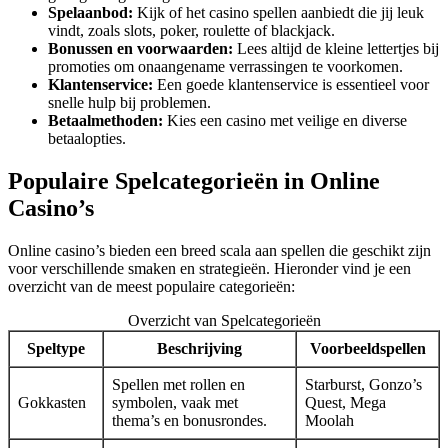
Spelaanbod:
Kijk of het casino spellen aanbiedt die jij leuk
vindt, zoals slots, poker, roulette of blackjack.
Bonussen en voorwaarden:
Lees altijd de kleine lettertjes bij
promoties om onaangename verrassingen te voorkomen.
Klantenservice:
Een goede klantenservice is essentieel voor
snelle hulp bij problemen.
Betaalmethoden:
Kies een casino met veilige en diverse
betaalopties.
Populaire Spelcategorieën in Online
Casino’s
Online casino’s bieden een breed scala aan spellen die geschikt zijn
voor verschillende smaken en strategieën. Hieronder vind je een
overzicht van de meest populaire categorieën:
Overzicht van Spelcategorieën
Speltype
Beschrijving
Voorbeeldspellen
Spellen met rollen en
Starburst, Gonzo’s
Gokkasten
symbolen, vaak met
Quest, Mega
thema’s en bonusrondes.
Moolah