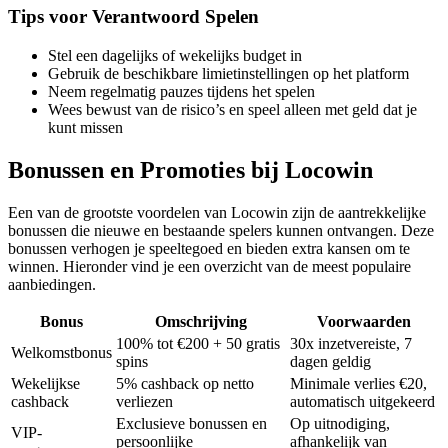
Tips voor Verantwoord Spelen
Stel een dagelijks of wekelijks budget in
Gebruik de beschikbare limietinstellingen op het platform
Neem regelmatig pauzes tijdens het spelen
Wees bewust van de risico’s en speel alleen met geld dat je
kunt missen
Bonussen en Promoties bij Locowin
Een van de grootste voordelen van Locowin zijn de aantrekkelijke
bonussen die nieuwe en bestaande spelers kunnen ontvangen. Deze
bonussen verhogen je speeltegoed en bieden extra kansen om te
winnen. Hieronder vind je een overzicht van de meest populaire
aanbiedingen.
Bonus
Omschrijving
Voorwaarden
100% tot €200 + 50 gratis
30x inzetvereiste, 7
Welkomstbonus
spins
dagen geldig
Wekelijkse
5% cashback op netto
Minimale verlies €20,
cashback
verliezen
automatisch uitgekeerd
Exclusieve bonussen en
Op uitnodiging,
VIP-
persoonlijke
afhankelijk van