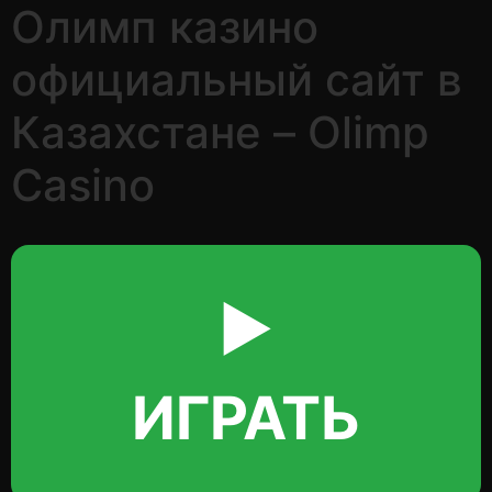
Олимп казино
официальный сайт в
Казахстане – Olimp
Casino
▶️
ИГРАТЬ