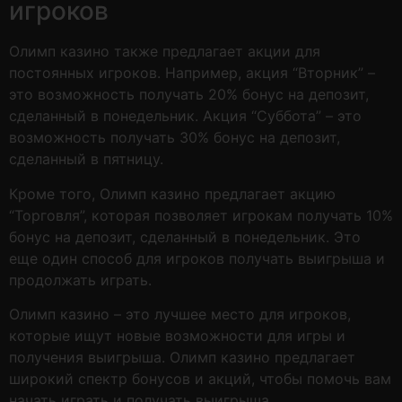
игроков
Олимп казино также предлагает акции для
постоянных игроков. Например, акция “Вторник” –
это возможность получать 20% бонус на депозит,
сделанный в понедельник. Акция “Суббота” – это
возможность получать 30% бонус на депозит,
сделанный в пятницу.
Кроме того, Олимп казино предлагает акцию
“Торговля”, которая позволяет игрокам получать 10%
бонус на депозит, сделанный в понедельник. Это
еще один способ для игроков получать выигрыша и
продолжать играть.
Олимп казино – это лучшее место для игроков,
которые ищут новые возможности для игры и
получения выигрыша. Олимп казино предлагает
широкий спектр бонусов и акций, чтобы помочь вам
начать играть и получать выигрыша.