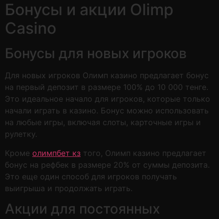
Бонусы и акции Olimp
Casino
Бонусы для новых игроков
Для новых игроков Олимп казино предлагает бонус
на первый депозит в размере 100% до 10 000 тенге.
Это идеальное начало для игроков, которые только
начали играть в казино. Бонус можно использовать
на любые игры, включая слоты, карточные игры и
рулетку.
Кроме
олимпбет кз
того, Олимп казино предлагает
бонус на рефбек в размере 20% от суммы депозита.
Это еще один способ для игроков получать
выигрыша и продолжать играть.
Акции для постоянных