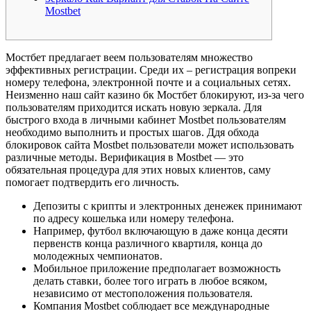
Mostbet
Мостбет предлагает веем пользователям множество
эффективных регистрации. Среди их – регистрация вопреки
номеру телефона, электронной почте и а социальных сетях.
Неизменно наш сайт казино бк Мостбет блокируют, из-за чего
пользователям приходится искать новую зеркала. Для
быстрого входа в личными кабинет Mostbet пользователям
необходимо выполнить и простых шагов. Ддя обхода
блокировок сайта Mostbet пользователи может использовать
различные методы. Верификация в Mostbet — это
обязательная процедура для этих новых клиентов, саму
помогает подтвердить его личность.
Депозиты с крипты и электронных денежек принимают
по адресу кошелька или номеру телефона.
Например, футбол включающую в даже конца десяти
первенств конца различного квартиля, конца до
молодежных чемпионатов.
Мобильное приложение предполагает возможность
делать ставки, более того играть в любое всяком,
независимо от местоположения пользователя.
Компания Mostbet соблюдает все международные