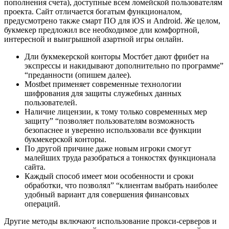
пополнения счета), доступные всем ломейской пользователям
проекта. Сайт отличается богатым функционалом,
предусмотрено также смарт ПО для iOS и Android. Же целом,
букмекер предложил все необходимое дли комфортной,
интересной и выигрышной азартной игры онлайн.
Дли букмекерской конторы Мостбет дают фрибет на
экспрессы и накидывают дополнительно по программе”
“преданности (опишем далее).
Mostbet применяет современные технологии
шифрования для защиты служебных данных
пользователей.
Наличие лицензии, к тому только современных мер
защиту” “позволяет пользователям возможность
безопаснее и уверенно использовали все функции
букмекерской конторы.
По другой причине даже новым игроки смогут
малейших труда разобраться а тонкостях функционала
сайта.
Каждый способ имеет мои особенности и сроки
обработки, что позволял” “клиентам выбрать наиболее
удобный вариант для совершения финансовых
операций.
Другие методы включают использование прокси-серверов и