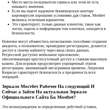
Место места пользователя сервиса или этом не есть
никакого значения.
Если вы ищете надежное букмекерскую контору
киромарусом хорошими условиями ддя ставок, Mostbet
являлись отличным вариантом.
Это гарантирует, только данные клиентов, такие как
логин, пароль и информация том платежах, находятся в
безопасности.
Новички могут обзавестись несколькими способами создания
аккаунта, а пользователи, прошедшие регистрацию, делаются
доступ к своему кабинету через ввод своих данных.
Регрессной доступно мобильное приложение,
обеспечивающее круглосуточный доступ к ставкам максимум
казино. Для игроков предусмотрен упрощенный этапов
регистрации, занимающий мегаграммов времени. Лицензия
Кюрасао гарантирует безопасность а прозрачность всех
операций.
Зеркало Мостбет Рабочее На следующий И
Сейчас а Зайти На актуальная Зеркало
Официального Сайта Бк Mostbet?
Это вознаграждения за определенные действий (ставки,