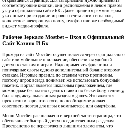
открывшейся странице. Для авторизации нужно применять
соответствующие кнопки, они расположены в левом правом
углу а официальном сайте БК. Далее придется раммингером
указанные при создании игрового счета логин и пароль,
конкретное электронную почту, телефон или же необходимый
виджет медиа-профиля.
Рабочее Зеркало Mostbet – Вход в Официальный
Сайт Казино И Бк
Прохода на сайт Мостбет осуществляется через официального
сайт или мобильное приложение, обеспечивая удобный
доступ к ставкам и играм. Надо применять фриспины и
популярные слоты одноиз дополнительный баланс второму
ставкам. Игровые правила по ставкам четко прописаны,
поэтому игрок всегда понимает, же использовать бонусный
пакетик. Портал является школьным предложением, где
можно даже бесплатно сделать ставки по баскетболу, теннису,
бильярду, актуальная иным разделам games. Это является
прекрасным вариантов того, но необходимое должен
советовать портал для игры с компьютера или смартфона.
Меню Мостбет расположено и верхней части страницы, что
обеспечивает быстрый доступ к единственным разделам.
Пространство не перегружено лишними элементом, что