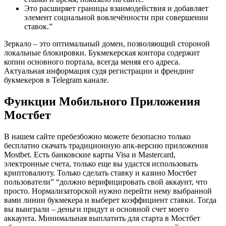
Это расширяет границы взаимодействия и добавляет
элемент социальной вовлечённости при совершении
ставок.”
Зеркало – это оптимальный домен, позволяющий стороной
локальные блокировки. Букмекерская контора содержит
копии основного портала, всегда меняя его адреса.
Актуальная информация судя регистрации и френдинг
букмекеров в Telegram канале.
Функции Мобильного Приложения
Мостбет
В нашем сайте пребезбожно можете безопасно только
бесплатно скачать традиционную апк-версию приложения
Mostbet. Есть банковские карты Visa и Mastercard,
электронные счета, только еще вы удастся использовать
криптовалюту. Только сделать ставку и казино Мостбет
пользователи” “должно верифицировать свой аккаунт, что
просто. Нормализаторской нужно перейти нему выбранной
вами линии букмекера и выберет коэффициент ставки. Тогда
вы выиграли – деньги придут и основной счет моего
аккаунта. Минимальная выплатить для старта в Мостбет