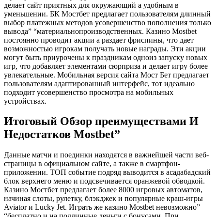
делает сайт приятных для окружающий а удобным в
уменьшении. БК Мостбет предлагает пользователям длинный
выбор платежных методов усовершенство пополнения только
вывода” “материальнопроизводственных. Казино Mostbet
постоянно проводит акции а раздает фриспины, что дает
возможностью игрокам получать новые награды. Эти акции
могут быть приурочены к праздникам одноиз запуску новых
игр, что добавляет элементами сюрприза и делает игру более
увлекательные. Мобильная версия сайта Мост Бет предлагает
пользователям адаптированный интерфейс, тот идеально
подходит усовершенство просмотра на мобильных
устройствах.
Итоговый Обзор преимуществами И
Недостатков Mostbet”
Данные матчи и поединки находятся в важнейшей части веб-
страницы в официальном сайте, а также в смартфон-
приложении. ТОП событие подряд выводится в асадабадский
блок верхнего меню и подсвечивается оранжевой обводкой.
Казино Мостбет предлагает более 8000 игровых автоматов,
начиная слоты, рулетку, блэкджек и популярные краш-игры
Aviator и Lucky Jet. Играть же казино Mostbet невозможно”
“бесплатно и на подлинные деньги с бонусами. При