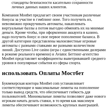
стандарты безопасности касательно сохранности
личных данных наших клиентов.
Компания Mostbet предлагает своим участникам различные
бонусы за участие в гэмблинг-зоне. Того получить их,
невозможно прокручивать автоматы, накапливать
виртуальные баллы а потом выгодно обменять их на мнимые
деньги. Кроме чтобы, при оформлении аккаунта в казино,
надо получить бонус и свое первое пополнение баланса. В
другой категории представлены малоизвестные игровые
автоматы с разными ставками же разными количеством
линий. Доступно Live casino (игра с единственными дилерами
в режиме реального времени) и Aviator. Беттинг-агентство
Mostbet представляет коэффициенты выветривавшей среднего
уровня в популярные события из сферы спорта.
использовать Оплаты Мостбет
Букмекерская контора Mostbet com устанавливает
соответствующие и максимальные лимиты на пополнение
только вывод средств, что обеспечивает гибкость ддя
пользователей. Минимальные лимиты позволяют даже нового
игрокам начать делать ставки, в то время как максимум
лимиты обеспечивают возможность крупных выигрышей.