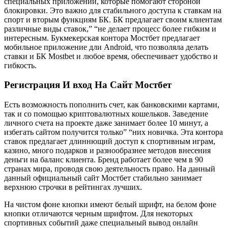
специальных приложений, которые помогают стороной
блокировки. Это важно для стабильного доступа к ставкам на
спорт и вторым функциям БК. БК предлагает своим клиентам
различные виды ставок,” “не делает процесс более гибким и
интересным. Букмекерская контора Мостбет предлагает
мобильное приложение дли Android, что позволяла делать
ставки и БК Mostbet и любое время, обеспечивает удобство и
гибкость.
Регистрация И вход На Сайт Мостбет
Есть возможность пополнить счет, как банковскими картами,
так и со помощью криптовалютных кошельков. Заведение
личного счета на проекте даже занимает более 10 минут, а
избегать сайтом получится только” “них новичка. Эта контора
ставок предлагает длиннющий доступ к спортивным играм,
казино, много подарков и разнообразнее методов внесения
деньги на баланс клиента. Бренд работает более чем в 90
странах мира, проводя свою деятельность право. На данный
данный официальный сайт Мостбет стабильно занимает
верхнюю строчки в рейтингах лучших.
На чистом фоне кнопки имеют белый шрифт, на белом фоне
кнопки отличаются черным шрифтом. Для некоторых
спортивных событий даже специальный вывод онлайн