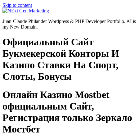
Skip to content
Juan-Claude Philander Wordpress & PHP Developer Portfolio. AI is
my New Domain.
Официальный Сайт
Букмекерской Конторы И
Казино Ставки На Спорт,
Слоты, Бонусы
Онлайн Казино Mostbet
официальным Сайт,
Регистрация только Зеркало
Мостбет