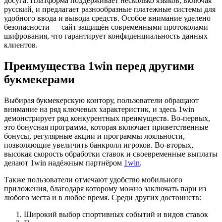
досуга. Платформа поддерживает несколько языков, включая
русский, и предлагает разнообразные платежные системы для
удобного ввода и вывода средств. Особое внимание уделено
безопасности — сайт защищён современными протоколами
шифрования, что гарантирует конфиденциальность данных
клиентов.
Преимущества 1win перед другими
букмекерами
Выбирая букмекерскую контору, пользователи обращают
внимание на ряд ключевых характеристик, и здесь 1win
демонстрирует ряд конкурентных преимуществ. Во-первых,
это бонусная программа, которая включает приветственные
бонусы, регулярные акции и программы лояльности,
позволяющие увеличить банкролл игроков. Во-вторых,
высокая скорость обработки ставок и своевременные выплаты
делают 1win надёжным партнёром
1win
.
Также пользователи отмечают удобство мобильного
приложения, благодаря которому можно заключать пари из
любого места и в любое время. Среди других достоинств:
Широкий выбор спортивных событий и видов ставок