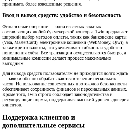
принимать более взвешенные решения.
Ввод и вывод средств: удобство и безопасность
Финансовые операции — одна из самых важных
составляющих любой букмекерской конторы. 1win предлагает
широкий выбор методов оплаты, таких как банковские карты
(Visa, MasterCard), электронные кошельки (WebMoney, Qiwi), а
также криптовалюты, что увеличивает гибкость и удобство
пополнения счёта. Все транзакции осуществляются быстро, а
минимальные комиссии делают процесс максимально
выгодным.
Для вывода средств пользователям не приходится долго ждать
— заявки обычно обрабатываются в течение нескольких
часов. Использование современных протоколов безопасности
обеспечивает сохранность финансов и персональных данных.
Кроме того, 1win строго соблюдает законодательства и
регулирующие нормы, поддерживая высокий уровень доверия
клиентов.
Поддержка клиентов и
дополнительные сервисы