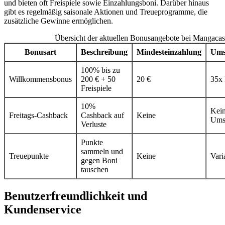
und bieten oft Freispiele sowie Einzahlungsboni. Darüber hinaus
gibt es regelmäßig saisonale Aktionen und Treueprogramme, die
zusätzliche Gewinne ermöglichen.
Übersicht der aktuellen Bonusangebote bei Mangacas
Bonusart
Beschreibung
Mindesteinzahlung
Ums
100% bis zu
Willkommensbonus
200 € + 50
20 €
35x 
Freispiele
10%
Kei
Freitags-Cashback
Cashback auf
Keine
Ums
Verluste
Punkte
sammeln und
Treuepunkte
Keine
Vari
gegen Boni
tauschen
Benutzerfreundlichkeit und
Kundenservice