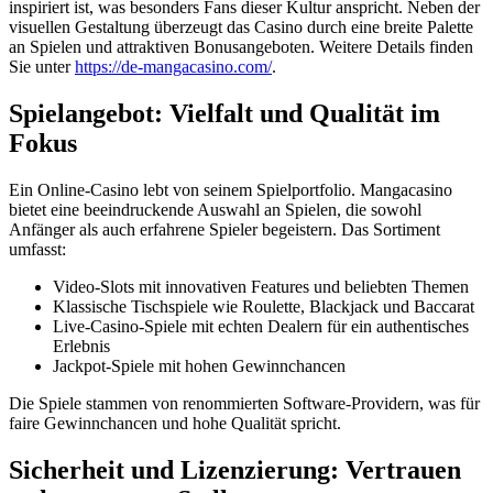
inspiriert ist, was besonders Fans dieser Kultur anspricht. Neben der
visuellen Gestaltung überzeugt das Casino durch eine breite Palette
an Spielen und attraktiven Bonusangeboten. Weitere Details finden
Sie unter
https://de-mangacasino.com/
.
Spielangebot: Vielfalt und Qualität im
Fokus
Ein Online-Casino lebt von seinem Spielportfolio. Mangacasino
bietet eine beeindruckende Auswahl an Spielen, die sowohl
Anfänger als auch erfahrene Spieler begeistern. Das Sortiment
umfasst:
Video-Slots mit innovativen Features und beliebten Themen
Klassische Tischspiele wie Roulette, Blackjack und Baccarat
Live-Casino-Spiele mit echten Dealern für ein authentisches
Erlebnis
Jackpot-Spiele mit hohen Gewinnchancen
Die Spiele stammen von renommierten Software-Providern, was für
faire Gewinnchancen und hohe Qualität spricht.
Sicherheit und Lizenzierung: Vertrauen