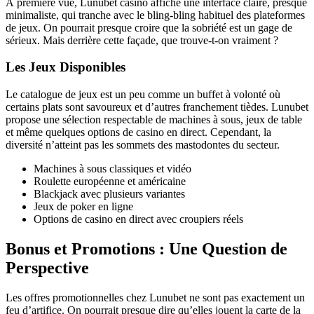
À première vue, Lunubet casino affiche une interface claire, presque
minimaliste, qui tranche avec le bling-bling habituel des plateformes
de jeux. On pourrait presque croire que la sobriété est un gage de
sérieux. Mais derrière cette façade, que trouve-t-on vraiment ?
Les Jeux Disponibles
Le catalogue de jeux est un peu comme un buffet à volonté où
certains plats sont savoureux et d’autres franchement tièdes. Lunubet
propose une sélection respectable de machines à sous, jeux de table
et même quelques options de casino en direct. Cependant, la
diversité n’atteint pas les sommets des mastodontes du secteur.
Machines à sous classiques et vidéo
Roulette européenne et américaine
Blackjack avec plusieurs variantes
Jeux de poker en ligne
Options de casino en direct avec croupiers réels
Bonus et Promotions : Une Question de
Perspective
Les offres promotionnelles chez Lunubet ne sont pas exactement un
feu d’artifice. On pourrait presque dire qu’elles jouent la carte de la