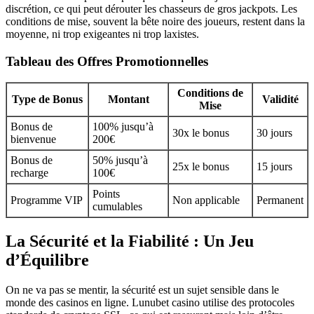
discrétion, ce qui peut dérouter les chasseurs de gros jackpots. Les
conditions de mise, souvent la bête noire des joueurs, restent dans la
moyenne, ni trop exigeantes ni trop laxistes.
Tableau des Offres Promotionnelles
Conditions de
Type de Bonus
Montant
Validité
Mise
Bonus de
100% jusqu’à
30x le bonus
30 jours
bienvenue
200€
Bonus de
50% jusqu’à
25x le bonus
15 jours
recharge
100€
Points
Programme VIP
Non applicable
Permanent
cumulables
La Sécurité et la Fiabilité : Un Jeu
d’Équilibre
On ne va pas se mentir, la sécurité est un sujet sensible dans le
monde des casinos en ligne. Lunubet casino utilise des protocoles