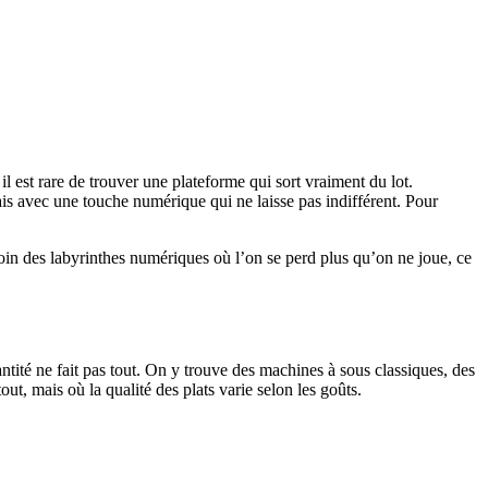
l est rare de trouver une plateforme qui sort vraiment du lot.
ais avec une touche numérique qui ne laisse pas indifférent. Pour
 Loin des labyrinthes numériques où l’on se perd plus qu’on ne joue, ce
ntité ne fait pas tout. On y trouve des machines à sous classiques, des
out, mais où la qualité des plats varie selon les goûts.