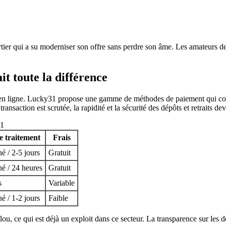
ier qui a su moderniser son offre sans perdre son âme. Les amateurs de 
it toute la différence
sino en ligne. Lucky31 propose une gamme de méthodes de paiement qui co
saction est scrutée, la rapidité et la sécurité des dépôts et retraits de
31
e traitement
Frais
né / 2-5 jours
Gratuit
né / 24 heures
Gratuit
s
Variable
né / 1-2 jours
Faible
u, ce qui est déjà un exploit dans ce secteur. La transparence sur les dél