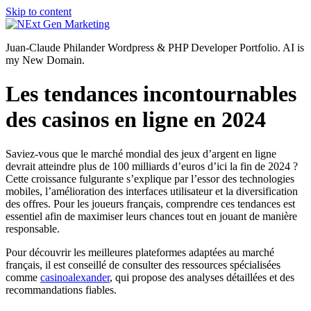
Skip to content
Juan-Claude Philander Wordpress & PHP Developer Portfolio. AI is
my New Domain.
Les tendances incontournables
des casinos en ligne en 2024
Saviez-vous que le marché mondial des jeux d’argent en ligne
devrait atteindre plus de 100 milliards d’euros d’ici la fin de 2024 ?
Cette croissance fulgurante s’explique par l’essor des technologies
mobiles, l’amélioration des interfaces utilisateur et la diversification
des offres. Pour les joueurs français, comprendre ces tendances est
essentiel afin de maximiser leurs chances tout en jouant de manière
responsable.
Pour découvrir les meilleures plateformes adaptées au marché
français, il est conseillé de consulter des ressources spécialisées
comme
casinoalexander
, qui propose des analyses détaillées et des
recommandations fiables.