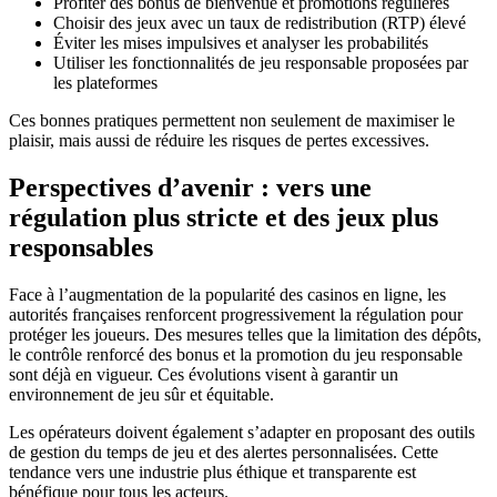
Profiter des bonus de bienvenue et promotions régulières
Choisir des jeux avec un taux de redistribution (RTP) élevé
Éviter les mises impulsives et analyser les probabilités
Utiliser les fonctionnalités de jeu responsable proposées par
les plateformes
Ces bonnes pratiques permettent non seulement de maximiser le
plaisir, mais aussi de réduire les risques de pertes excessives.
Perspectives d’avenir : vers une
régulation plus stricte et des jeux plus
responsables
Face à l’augmentation de la popularité des casinos en ligne, les
autorités françaises renforcent progressivement la régulation pour
protéger les joueurs. Des mesures telles que la limitation des dépôts,
le contrôle renforcé des bonus et la promotion du jeu responsable
sont déjà en vigueur. Ces évolutions visent à garantir un
environnement de jeu sûr et équitable.
Les opérateurs doivent également s’adapter en proposant des outils
de gestion du temps de jeu et des alertes personnalisées. Cette
tendance vers une industrie plus éthique et transparente est
bénéfique pour tous les acteurs.