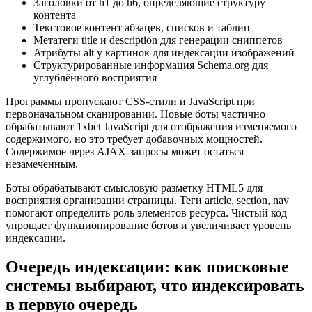
Заголовки от h1 до h6, определяющие структуру
контента
Текстовое контент абзацев, списков и таблиц
Метатеги title и description для генерации сниппетов
Атрибуты alt у картинок для индексации изображений
Структурированные информация Schema.org для
углублённого восприятия
Программы пропускают CSS-стили и JavaScript при
первоначальном сканировании. Новые боты частично
обрабатывают 1xbet JavaScript для отображения изменяемого
содержимого, но это требует добавочных мощностей.
Содержимое через AJAX-запросы может остаться
незамеченным.
Боты обрабатывают смысловую разметку HTML5 для
восприятия организации страницы. Теги article, section, nav
помогают определить роль элементов ресурса. Чистый код
упрощает функционирование ботов и увеличивает уровень
индексации.
Очередь индексации: как поисковые
системы выбирают, что индексировать
в первую очередь