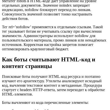
Метатег robots в HTML-коде даёт управление на уровне
отдельных документов. Значение noindex запрещает
индексацию, nofollow блокирует переход по линкам.
Совокупность значений позволяет тонко настраивать
действия ботов.
Тег rel=’nofollow’ применяется к отдельным ссылкам. Такой
тег указывает ботам не учитывать ссылку при вычислении
значимости. Администраторы используют nofollow для
пользовательского материала, промо линков или ненадёжных
источников. Корректная настройка запретов помогает
оптимизировать краулинговый бюджет.
Как боты считывают HTML‑код и
контент страницы
Поисковые боты получают HTML-код ресурса и поэтапно
изучают его архитектуру. Утилиты анализируют исходный
код, вычленяя текстовое контент и метаданные. Процедура
стартует с headers HTTP-ответа, затем переходит к обработке
HTML-элементов.
Боты вычленяют из кода перечисленные элементы: