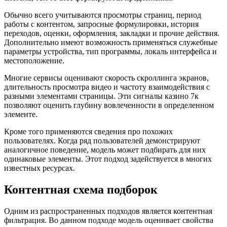
Обычно всего учитываются просмотры страниц, период
работы с контентом, запросные формулировки, история
переходов, оценки, оформления, закладки и прочие действия.
Дополнительно имеют возможность применяться служебные
параметры устройства, тип программы, локаль интерфейса и
местоположение.
Многие сервисы оценивают скорость скроллинга экранов,
длительность просмотра видео и частоту взаимодействия с
разными элементами страницы. Эти сигналы казино 7к
позволяют оценить глубину вовлеченности в определенном
элементе.
Кроме того применяются сведения про похожих
пользователях. Когда ряд пользователей демонстрируют
аналогичное поведение, модель может подбирать для них
одинаковые элементы. Этот подход задействуется в многих
известных ресурсах.
Контентная схема подборок
Одним из распространенных подходов является контентная
фильтрация. Во данном подходе модель оценивает свойства