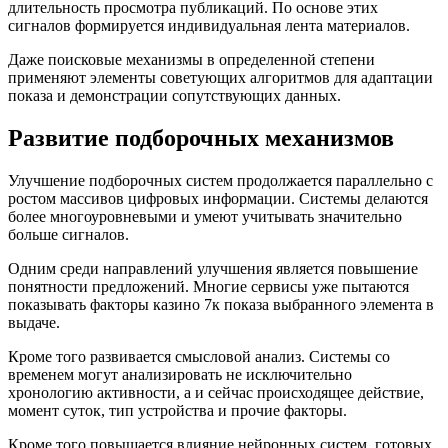
длительность просмотра публикаций. По основе этих
сигналов формируется индивидуальная лента материалов.
Даже поисковые механизмы в определенной степени
применяют элементы советующих алгоритмов для адаптации
показа и демонстрации сопутствующих данных.
Развитие подборочных механизмов
Улучшение подборочных систем продолжается параллельно с
ростом массивов цифровых информации. Системы делаются
более многоуровневыми и умеют учитывать значительно
больше сигналов.
Одним среди направлений улучшения является повышение
понятности предложений. Многие сервисы уже пытаются
показывать факторы казино 7к показа выбранного элемента в
выдаче.
Кроме того развивается смысловой анализ. Системы со
временем могут анализировать не исключительно
хронологию активности, а и сейчас происходящее действие,
момент суток, тип устройства и прочие факторы.
Кроме того повышается влияние нейронных систем, готовых