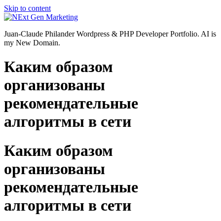
Skip to content
Juan-Claude Philander Wordpress & PHP Developer Portfolio. AI is
my New Domain.
Каким образом
организованы
рекомендательные
алгоритмы в сети
Каким образом
организованы
рекомендательные
алгоритмы в сети