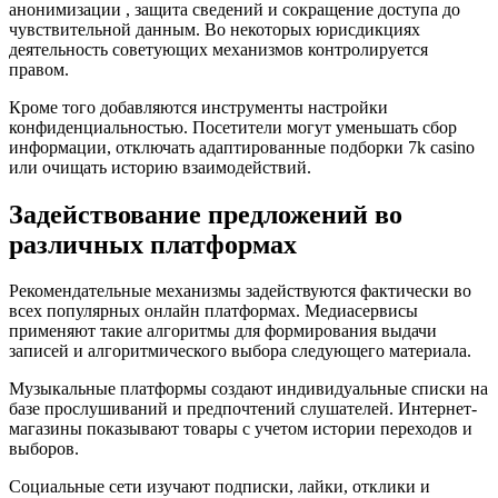
анонимизации , защита сведений и сокращение доступа до
чувствительной данным. Во некоторых юрисдикциях
деятельность советующих механизмов контролируется
правом.
Кроме того добавляются инструменты настройки
конфиденциальностью. Посетители могут уменьшать сбор
информации, отключать адаптированные подборки 7k casino
или очищать историю взаимодействий.
Задействование предложений во
различных платформах
Рекомендательные механизмы задействуются фактически во
всех популярных онлайн платформах. Медиасервисы
применяют такие алгоритмы для формирования выдачи
записей и алгоритмического выбора следующего материала.
Музыкальные платформы создают индивидуальные списки на
базе прослушиваний и предпочтений слушателей. Интернет-
магазины показывают товары с учетом истории переходов и
выборов.
Социальные сети изучают подписки, лайки, отклики и