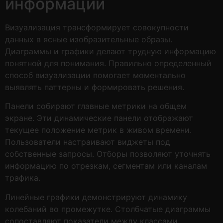
информации
Визуализация трансформирует совокупности
данных в ясные изобразительные образы.
Диаграммы и графики делают трудную информацию
понятной для понимания. Правильно определенный
способ визуализации помогает моментально
выявлять паттерны и формировать решения.
Панели собирают главные метрики на общем
экране. Эти динамические панели отображают
текущее положение метрик в живом времени.
Пользователи настраивают виджеты под
собственные запросы. Отборы позволяют уточнять
информацию по отрезкам, сегментам или каналам
трафика.
Линейные графики демонстрируют динамику
колебаний во промежутке. Столбчатые диаграммы
сопоставляют показатели между классами.