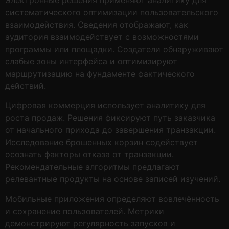
систематического оптимизации пользовательского
взаимодействия. Сведения отображают, как
аудитория взаимодействует с возможностями
программы или площадки. Создатели обнаруживают
слабые зоны интерфейса и оптимизируют
маршрутизацию на фундаменте фактического
действий.
Цифровая коммерция использует аналитику для
роста продаж. Решения фиксируют путь заказчика
от начального прихода до завершения транзакции.
Исследование брошенных корзин содействует
осознать факторы отказа от транзакции.
Рекомендательные алгоритмы предлагают
релевантные продукты на основе записей изучений.
Мобильные приложения определяют вовлечённость
и сохранение пользователей. Метрики
демонстрируют регулярность запусков и