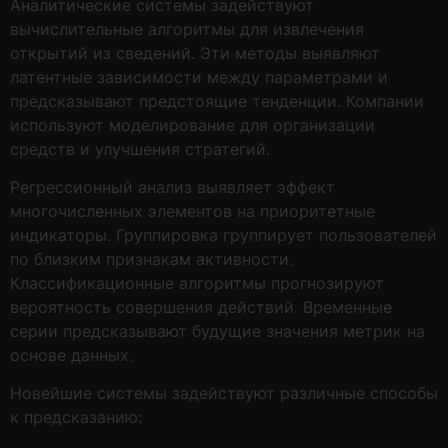
Аналитические системы задействуют
вычислительные алгоритмы для извлечения
открытий из сведений. Эти методы выявляют
латентные зависимости между параметрами и
предсказывают предстоящие тенденции. Компании
используют моделирование для организации
средств и улучшения стратегий.
Регрессионный анализ выявляет эффект
многочисленных элементов на приоритетные
индикаторы. Группировка группирует пользователей
по близким признакам активности.
Классификационные алгоритмы прогнозируют
вероятность совершения действий. Временные
серии предсказывают будущие значения метрик на
основе данных.
Новейшие системы задействуют различные способы
к предсказанию: