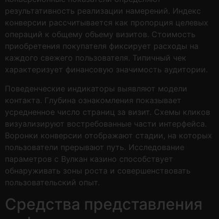
результативность реализации намерений. Индекс
конверсии рассчитывается как пропорция целевых
операций к общему объему визитов. Стоимость
приобретения покупателя фиксирует расходы на
каждого свежего пользователя. Типичный чек
характеризует финансовую значимость аудитории.
Поведенческие индикаторы выявляют модели
контакта. Глубина ознакомления показывает
усредненное число страниц за визит. Схемы кликов
визуализируют востребованные части интерфейса.
Воронки конверсии отображают стадии, на которых
пользователи прерывают путь. Исследование
параметров с Вулкан казино способствует
обнаруживать зоны роста и совершенствовать
пользовательский опыт.
Средства представления