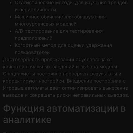
Статистические методы для изучения трендов
и периодичности
Машинное обучение для обнаружения
многоуровневых моделей
A/B-тестирование для тестирования
предположений
Когортный метод для оценки удержания
пользователей
Достоверность предсказаний обусловлена от
качества начальных сведений и выбора модели.
Специалисты постоянно проверяют результаты и
корректируют настройки. Внедрение построения с
Игровые автоматы дает оптимизировать вынесение
выводов и сокращать риски неправильных выводов.
Функция автоматизации в
аналитике