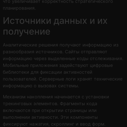
что увеличивает корректность стратегического
планирования.
Источники данных и их
получение
Аналитические решения получают информацию из
разнообразия источников. Сайты отправляют
информацию через выделенные коды отслеживания.
Мобильные приложения задействуют цифровые
библиотеки для фиксации активностей
пользователей. Серверные логи хранят технические
информацию о вызовах системы.
Механизм накопления начинается с установки
трекинговых элементов. Фрагменты кода
включаются при открытии страницы или
выполнении активности. Эти компоненты
фиксируют нажатия, скроллинг и ввод форм.