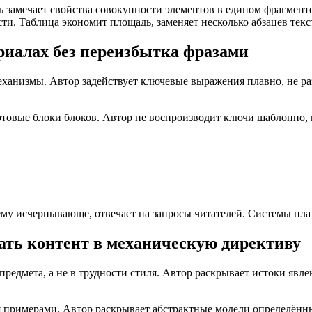
ль замечает свойства совокупности элементов в едином фрагмен
ти. Таблица экономит площадь, заменяет несколько абзацев текс
иалах без переизбытка фразами
еханизмы. Автор задействует ключевые выражения плавно, не раз
артовые блоки блоков. Автор не воспроизводит ключи шаблонно
тему исчерпывающе, отвечает на запросы читателей. Системы п
лать контент в механическую директиву
редмета, а не в трудности стиля. Автор раскрывает истоки явл
я примерами. Автор раскрывает абстрактные модели определён