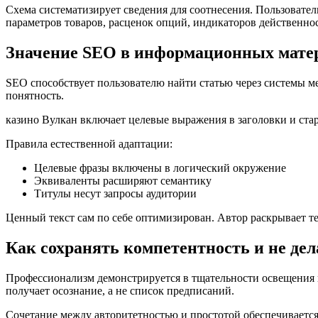
Схема систематизирует сведения для соотнесения. Пользовате
параметров товаров, расценок опций, индикаторов действеннос
Значение SEO в информационных матер
SEO способствует пользователю найти статью через системы м
понятность.
казино Вулкан включает целевые выражения в заголовки и ст
Правила естественной адаптации:
Целевые фразы включены в логический окружение
Эквиваленты расширяют семантику
Титулы несут запросы аудитории
Ценный текст сам по себе оптимизирован. Автор раскрывает 
Как сохранять компетентность и не де
Профессионализм демонстрируется в тщательности освещения п
получает осознание, а не список предписаний.
Сочетание между авторитетностью и простотой обеспечиваетс