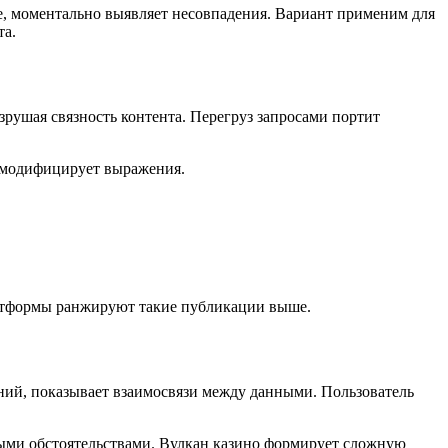
те, моментально выявляет несовпадения. Вариант применим для
та.
рушая связность контента. Перегруз запросами портит
, модифицирует выражения.
латформы ранжируют такие публикации выше.
ений, показывает взаимосвязи между данными. Пользователь
ными обстоятельствами. Вулкан казино формирует сложную