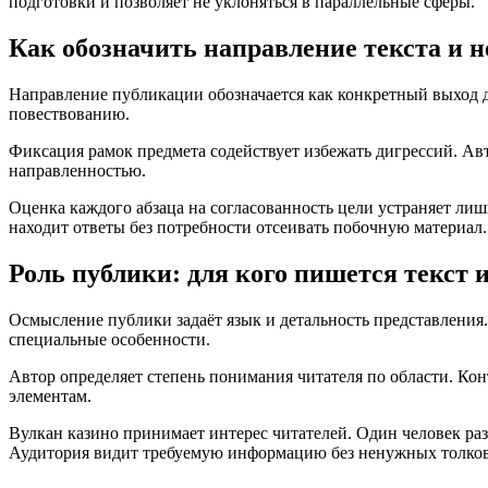
подготовки и позволяет не уклоняться в параллельные сферы.
Как обозначить направление текста и н
Направление публикации обозначается как конкретный выход дл
повествованию.
Фиксация рамок предмета содействует избежать дигрессий. Авт
направленностью.
Оценка каждого абзаца на согласованность цели устраняет лиш
находит ответы без потребности отсеивать побочную материал.
Роль публики: для кого пишется текст 
Осмысление публики задаёт язык и детальность представлени
специальные особенности.
Автор определяет степень понимания читателя по области. Ко
элементам.
Вулкан казино принимает интерес читателей. Один человек раз
Аудитория видит требуемую информацию без ненужных толков