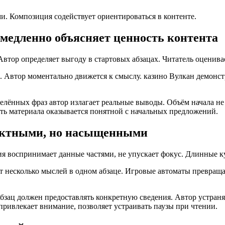
. Композиция содействует ориентироваться в контенте.
емедленно объясняет ценность контента
Автор определяет выгоду в стартовых абзацах. Читатель оценивае
 Автор моментально движется к смыслу. казино Вулкан демонстр
елённых фраз автор излагает реальные выводы. Объём начала не
ть материала оказывается понятной с начальных предложений.
актными, но насыщенными
 воспринимает данные частями, не упускает фокус. Длинные ку
несколько мыслей в одном абзаце. Игровые автоматы превращает
Абзац должен предоставлять конкретную сведения. Автор устран
ривлекает внимание, позволяет устраивать паузы при чтении.