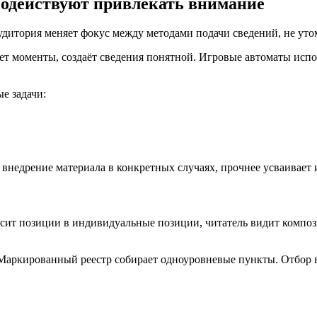
содействуют привлекать внимание
дитория меняет фокус между методами подачи сведений, не уто
т моменты, создаёт сведения понятной. Игровые автоматы испол
е задачи:
 внедрение материала в конкретных случаях, прочнее усваивает
носит позиции в индивидуальные позиции, читатель видит комп
аркированный реестр собирает одноуровневые пункты. Отбор ва