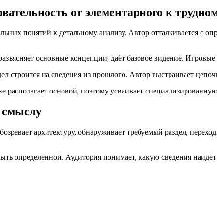
овательность от элементарного к трудно
альных понятий к детальному анализу. Автор отталкивается с оп
зъясняет основные концепции, даёт базовое видение. Игровые а
л строится на сведения из прошлого. Автор выстраивает цепочк
же располагает основой, поэтому усваивает специализированну
о смыслу
бозревает архитектуру, обнаруживает требуемый раздел, переход
ть определённой. Аудитория понимает, какую сведения найдёт в