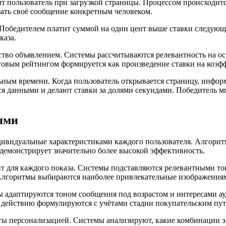
 пользователь при загрузкой страницы. Процессом происходитс
ать своё сообщение конкретным человеком.
Победителем платит суммой на один цент выше ставки следующ
каза.
ество объявлением. Системы рассчитываются релевантность на о
говым рейтингом формируется как произведение ставки на коэф
альным времени. Когда пользователь открывается страницу, инфо
я данными и делают ставки за долями секундами. Победитель м
ями
ивидуальные характеристиками каждого пользователя. Алгорит
демонстрирует значительно более высокой эффективность.
для каждого показа. Системы подставляются релевантными тов
 Алгоритмы выбираются наиболее привлекательные изображениям
ы адаптируются тоном сообщения под возрастом и интересами ау
 действию формулируются с учётами стадии покупательским пут
ы персонализацией. Системы анализируют, какие комбинации э