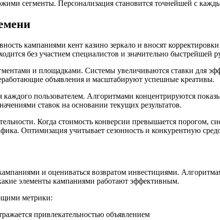
жими сегменты. Персонализация становится точнейшей с кажд
емени
ость кампаниями кент казино зеркало и вносят корректировки 
одится без участием специалистов и значительно быстрейшей р
ментами и площадками. Системы увеличиваются ставки для эф
еработающие объявления и масштабируют успешные креативы.
я каждого пользователем. Алгоритмами концентрируются показы
начениями ставок на основании текущих результатов.
тельности. Когда стоимость конверсии превышается порогом, 
фика. Оптимизация учитывает сезонность и конкурентную сред
кампаниями и оцениваться возвратом инвестициями. Алгоритма
 какие элементы кампаниями работают эффективным.
ющими метрики:
тражается привлекательностью объявлением