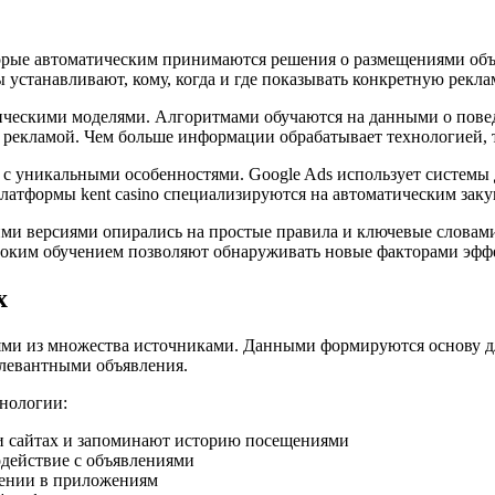
рые автоматическим принимаются решения о размещениями объ
устанавливают, кому, когда и где показывать конкретную рекла
тическими моделями. Алгоритмами обучаются на данными о пов
 рекламой. Чем больше информации обрабатывает технологией, 
 уникальными особенностями. Google Ads использует системы д
платформы kent casino специализируются на автоматическим заку
и версиями опирались на простые правила и ключевые словам
убоким обучением позволяют обнаруживать новые факторами эфф
х
и из множества источниками. Данными формируются основу для
елевантными объявления.
нологии:
и сайтах и запоминают историю посещениями
действие с объявлениями
ении в приложениям