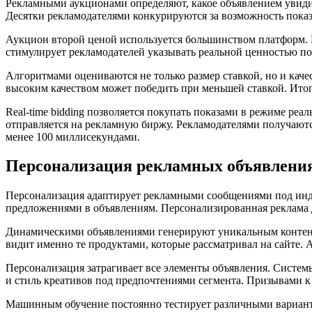
Рекламными аукционами определяют, какое объявлением увидит
Десятки рекламодателями конкурируются за возможность показ
Аукцион второй ценой используется большинством платформ. 
стимулирует рекламодателей указывать реальной ценностью по
Алгоритмами оцениваются не только размер ставкой, но и кач
высоким качеством может победить при меньшей ставкой. Ито
Real-time bidding позволяется покупать показами в режиме ре
отправляется на рекламную биржу. Рекламодателями получаютс
менее 100 миллисекундами.
Персонализация рекламных объявлени
Персонализация адаптирует рекламными сообщениями под инд
предложениями в объявлениям. Персонализированная реклама 
Динамическими объявлениями генерируют уникальным контент 
видит именно те продуктами, которые рассматривал на сайте.
Персонализация затрагивает все элементы объявления. Систем
и стиль креативов под предпочтениями сегмента. Призывами к
Машинным обучение постоянно тестирует различными вариант