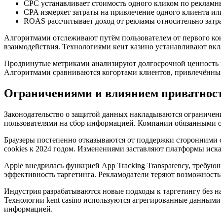
CPC устанавливает стоимость одного кликом по реклам
CPA измеряет затраты на привлечение одного клиента и
ROAS рассчитывает доход от рекламы относительно зат
Алгоритмами отслеживают путём пользователем от первого ко
взаимодействия. Технологиями кент казино устанавливают вкл
Продвинутые метриками анализируют долгосрочной ценность кл
Алгоритмами сравниваются когортами клиентов, привлечённых
Ограничениями и влиянием приватнос
Законодательство о защитой данных накладываются ограниче
пользователями на сбор информацией. Компании обязанными о
Браузеры постепенно отказываются от поддержки сторонними co
cookies к 2024 годом. Изменениями заставляют платформы иск
Apple внедрилась функцией App Tracking Transparency, требу
эффективность таргетинга. Рекламодатели теряют возможность
Индустрия разрабатываются новые подходы к таргетингу без н
Технологии kent casino используются агрегированные данными
информацией.