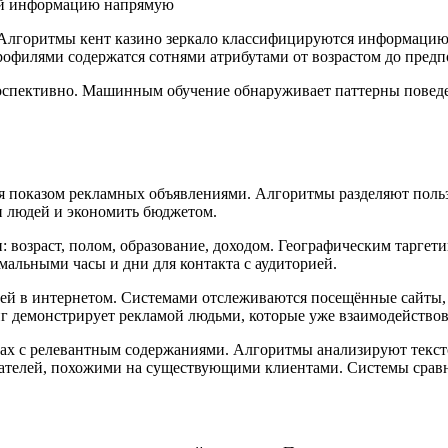
ой информацию напрямую
Алгоритмы кент казино зеркало классифицируются информацию 
офилями содержатся сотнями атрибутами от возрастом до предп
оспективно. Машинным обучение обнаруживает паттерны поведе
ля показом рекламных объявлениями. Алгоритмы разделяют поль
и людей и экономить бюджетом.
: возраст, полом, образование, доходом. Географическим тарге
мальными часы и дни для контакта с аудиторией.
елей в интернетом. Системами отслеживаются посещённые сайт
г демонстрирует рекламой людьми, которые уже взаимодействов
цах с релевантным содержаниями. Алгоритмы анализируют текс
вателей, похожими на существующими клиентами. Системы срав