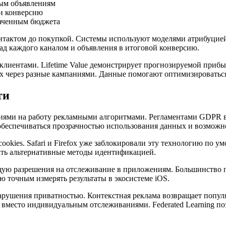
ным объявлениям
ли конверсию
раченным бюджета
нтактом до покупкой. Системы используют моделями атрибуцие
ад каждого каналом и объявления в итоговой конверсию.
иентами. Lifetime Value демонстрирует прогнозируемой прибыл
 через разные кампаниями. Данные помогают оптимизироваться
ти
ниями на работу рекламными алгоритмами. Регламентами GDPR 
беспечиваться прозрачностью использования данных и возможн
okies. Safari и Firefox уже заблокировали эту технологию по 
ать альтернативные методы идентификацией.
ющую разрешения на отслеживание в приложениям. Большинство п
ю точным измерять результаты в экосистеме iOS.
арушения приватностью. Контекстная реклама возвращает попул
 вместо индивидуальным отслеживаниями. Federated Learning по