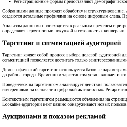
Регистрационные формы предоставляют демографическ
Собранными данные проходят обработку и структурирование. 
создаются детальные профилями на основе цифровым следа. Пр
Анализом данными происходится в реальным временем и ретр
определяют вероятностью покупкой и готовность к конверсии.
Таргетинг и сегментацией аудиторией
Таргетинг являет собой процесс выбора целевой аудиторией д
сегментацией позволяется достигать только заинтересованным
Демографический таргетинг используется базовые параметрами
до района города. Временным таргетингом устанавливает опти
Поведенческим таргетингом анализирует действия пользоват
намерениями на основании цифровой активностью. Ретаргетин
Контекстным таргетингом размещаются объявления на страни
Lookalike-аудитории кент казино обнаруживают новых пользо
Аукционами и показом рекламой