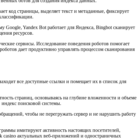
твенных ботов для создания индекса данных.
ает код страницы, выделяет текст и метаданные, фиксирует
 классификации.
Google, Yandex Bot работает для Яндекса, Bingbot сканирует
щения ресурсов.
ические сервисы. Исследование поведения роботов помогает
роботов дает продуктивно управлять процессом сканирования
 находит все доступные ссылки и помещает их в список для
ность страниц, основываясь на глубине вложенности и объеме
 индекс поисковой системы.
 обращений, чтобы не перегружать сервер и не нарушить работу
рограммы имитируют активность настоящих посетителей,
k casino актуальных веб-приложений и одностраничных