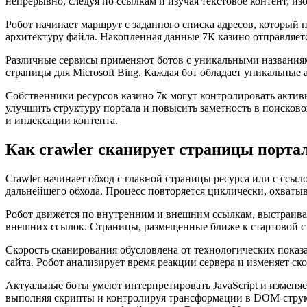
непрерывно, следуя по ссылкам и изучая текстовое контент, и
Робот начинает маршрут с заданного списка адресов, который
архитектуру файла. Накопленная данные 7К казино отправляет
Различные сервисы применяют ботов с уникальными названиями 
страницы для Microsoft Bing. Каждая бот обладает уникальные
Собственники ресурсов казино 7к могут контролировать актив
улучшить структуру портала и повысить заметность в поиско
и индексации контента.
Как crawler сканирует страницы порта
Crawler начинает обход с главной страницы ресурса или с ссы
дальнейшего обхода. Процесс повторяется циклически, охватыв
Робот движется по внутренним и внешним ссылкам, выстраивая
внешних ссылок. Страницы, размещенные ближе к стартовой ст
Скорость сканирования обусловлена от технологических показат
сайта. Робот анализирует время реакции сервера и изменяет с
Актуальные боты умеют интерпретировать JavaScript и изменя
выполняя скрипты и контролируя трансформации в DOM-структ