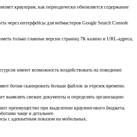
омляет краулерам, как периодически обновляется содержание
ть через интерфейсы для вебмастеров Google Search Console
иметь только главные версии страниц 7К казино и URL-адреса,
есурсов имеют возможность воздействовать на поведение
яют ботам сканировать больше файлов за отрезок времени.
ает выявлять свежие документы и определять организацию
тают преимущество при выделении краулингового бюджета.
ботами чаще и детальнее.
рсы с адекватным показом на мобильных.