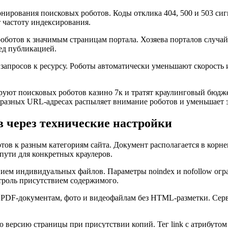
онирования поисковых роботов. Коды отклика 404, 500 и 503 с
 частоту индексирования.
 роботов к значимым страницам портала. Хозяева порталов случ
ед публикацией.
 запросов к ресурсу. Роботы автоматически уменьшают скорость
уют поисковых роботов казино 7к и тратят краулинговый бюдже
разных URL-адресах распыляет внимание роботов и уменьшает 
в через технические настройки
отов к разным категориям сайта. Документ располагается в корн
пути для конкретных краулеров.
ием индивидуальных файлов. Параметры noindex и nofollow огр
троль присутствием содержимого.
 к PDF-документам, фото и видеофайлам без HTML-разметки. Се
ерсию страницы при присутствии копий. Тег link с атрибутом r