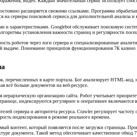
зображения, видео. Каждый значительный сервис использует собс
 постоянно расширяется свежими ссылками. Программа обрабатыв
ся на серверы поисковой сервиса для дополнительной анализа и
и характеристиками. Googlebot обслуживает поисковую систему 
 алгоритмы установления важности страниц и регулярности посе
ность роботов через логи сервера и специализированные аналит
вой выдаче. Понимание принципов функционирования 7К казино 
ла
лок, перечисленных в карте портала. Бот анализирует HTML-код,
ая всё больше документов на веб-ресурсе.
 иерархическую организацию сайта. Робот учитывает приоритет
ранице, индексируются регулярнее и оперативнее включаются в
елей сервера и авторитета ресурса. Crawler регулирует частоту
корость индексирования в режиме реального времени.
емый контент, который появляется после загрузки страницы. П
уре документа. Такой метод обеспечивает качественное обход 7