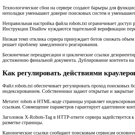
Технологические сбои на сервере создают барьеры для функци
неполадки уменьшают доверие поисковых систем и уменьшают
Неправильная настройка файла robots.txt ограничивает доступ
Инструкции Disallow нуждаются тщательной верификации пер
Низкая темп отклика сервера принуждает ботов снижать объем
решает проблему замедленного реагирования.
Бесконечные переадресации и циклические ссылки дезориентир
достижению финальной документа. Дублирование контента на 
Как регулировать действиями краулеро
Файл robots.txt обеспечивает регулировать проход поисковых б
индексированием. Собственники задают открытые и закрытые 
Метатег robots в HTML-коде страницы управляет индексирован
ссылкам. Совмещение параметров гарантирует адаптивное кон
Заголовок X-Robots-Tag в HTTP-ответе сервера задействуется
разметке страницы.
Канонические ссылки сообщают поисковым сервисам основную в