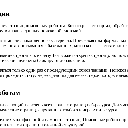
ции
ния страниц поисковым роботом. Бот открывает портал, обрабат
ом в анализе данных поисковой системой.
ит анализ накопленного материала. Поисковая платформа анализ
мация записывается в базе данных, которая называется индекс
адание страницы в выдачу. Бот может открыть страницу, но поис
гические недочеты блокируют добавлению.
яться только один раз с последующими обновлениями. Поисковы
 проверить статус через средства для вебмастеров, которые де
оботам
включающий перечень всех важных страниц веб-ресурса. Докуме
выявление страниц, спрятанных глубоко в иерархии ресурса.
следних модификаций и важность страниц. Поисковые роботы п
 с тысячами страниц и сложной структурой.