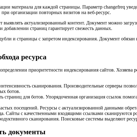
ации материала для каждой страницы. Параметр changefreq увед
 при организации повторных визитов на веб-ресурс.
ет выявлять актуализированный контент. Документ можно загрузи
и добавлении страниц гарантирует свежесть данных.
дубли и страницы с запретом индексирования. Документ обязан 
бхода ресурса
определении приоритетности индексирования сайтов. Хозяева р
 интенсивность сканирования. Производительные серверы позвол
вых ботов.
ть страниц для ботов. Упорядоченная организация ссылок помог
частых посещений. Ресурсы с актуализированной данными обре
ода. Сайты с качественными входящими ссылками сканируются ро
родуктивного сканирования. Поисковые системы выделяют ресу
ить документы