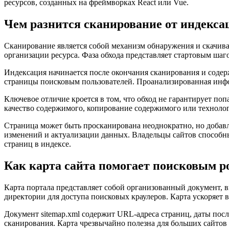
ресурсов, созданных на фреймворках React или Vue.
Чем разнится сканирование от индекса
Сканирование является собой механизм обнаружения и скачива
организации ресурса. Фаза обхода представляет стартовым шаг
Индексация начинается после окончания сканирования и содерж
страницы поисковым пользователей. Проанализированная инфор
Ключевое отличие кроется в том, что обход не гарантирует поп
качество содержимого, копирование содержимого или техноло
Страница может быть просканирована неоднократно, но добавл
изменений и актуализации данных. Владельцы сайтов способны
страниц в индексе.
Как карта сайта помогает поисковым р
Карта портала представляет собой организованный документ, 
директории для доступа поисковых краулеров. Карта ускоряет 
Документ sitemap.xml содержит URL-адреса страниц, даты по
сканирования. Карта чрезвычайно полезна для больших сайтов