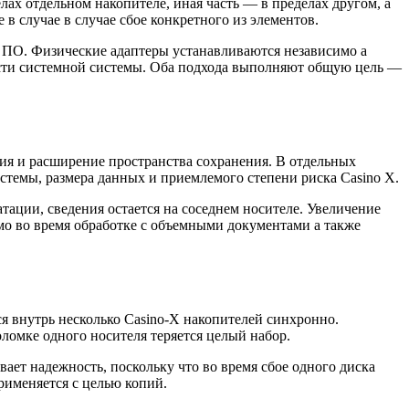
елах отдельном накопителе, иная часть — в пределах другом, а
в случае в случае сбое конкретного из элементов.
 ПО. Физические адаптеры устанавливаются независимо а
ости системной системы. Оба подхода выполняют общую цель —
я и расширение пространства сохранения. В отдельных
истемы, размера данных и приемлемого степени риска Casino X.
ации, сведения остается на соседнем носителе. Увеличение
о во время обработке с объемными документами а также
я внутрь несколько Casino-X накопителей синхронно.
ломке одного носителя теряется целый набор.
ает надежность, поскольку что во время сбое одного диска
рименяется с целью копий.