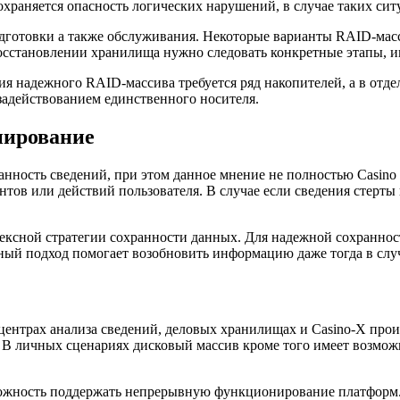
охраняется опасность логических нарушений, в случае таких сит
дготовки а также обслуживания. Некоторые варианты RAID-мас
восстановлении хранилища нужно следовать конкретные этапы, 
я надежного RAID-массива требуется ряд накопителей, а в отде
задействованием единственного носителя.
пирование
анность сведений, при этом данное мнение не полностью Casino
тов или действий пользователя. В случае если сведения стерты 
лексной стратегии сохранности данных. Для надежной сохранно
ный подход помогает возобновить информацию даже тогда в слу
центрах анализа сведений, деловых хранилищах и Casino-X произ
 В личных сценариях дисковый массив кроме того имеет возмож
можность поддержать непрерывную функционирование платформ. 