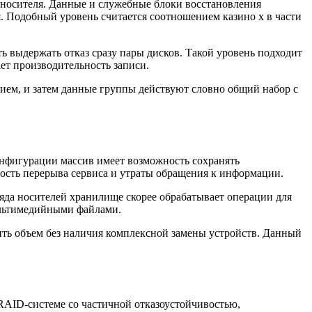
носителя. Данные и служебные блоки восстановления
. Подобный уровень считается соотношением казино х в части
ь выдержать отказ сразу пары дисков. Такой уровень подходит
ет производительность записи.
ием, и затем данные группы действуют словно общий набор с
онфигурации массив имеет возможность сохранять
ность перерыва сервиса и утраты обращения к информации.
а носителей хранилище скорее обрабатывает операции для
ультимедийными файлами.
ить объем без наличия комплексной замены устройств. Данный
 RAID-системе со частичной отказоустойчивостью,