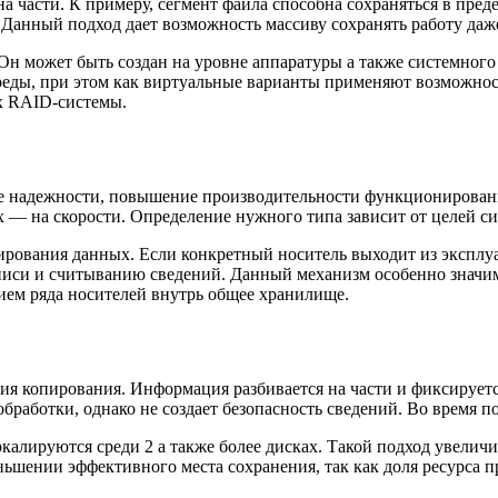
на части. К примеру, сегмент файла способна сохраняться в пред
анный подход дает возможность массиву сохранять работу даже 
Он может быть создан на уровне аппаратуры а также системного
среды, при этом как виртуальные варианты применяют возможн
ах RAID-системы.
ие надежности, повышение производительности функционировани
х — на скорости. Определение нужного типа зависит от целей с
ования данных. Если конкретный носитель выходит из эксплуат
иси и считыванию сведений. Данный механизм особенно значим
ием ряда носителей внутрь общее хранилище.
ия копирования. Информация разбивается на части и фиксируетс
работки, однако не создает безопасность сведений. Во время по
лируются среди 2 а также более дисках. Такой подход увеличив
ьшении эффективного места сохранения, так как доля ресурса п