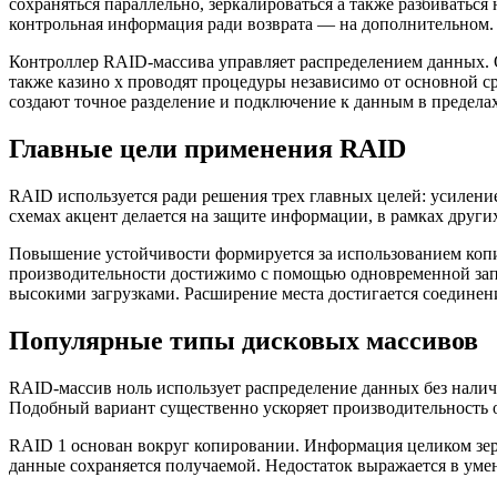
сохраняться параллельно, зеркалироваться а также разбиваться 
контрольная информация ради возврата — на дополнительном. Д
Контроллер RAID-массива управляет распределением данных. 
также казино х проводят процедуры независимо от основной 
создают точное разделение и подключение к данным в предел
Главные цели применения RAID
RAID используется ради решения трех главных целей: усилен
схемах акцент делается на защите информации, в рамках други
Повышение устойчивости формируется за использованием копир
производительности достижимо с помощью одновременной зап
высокими загрузками. Расширение места достигается соединен
Популярные типы дисковых массивов
RAID-массив ноль использует распределение данных без налич
Подобный вариант существенно ускоряет производительность об
RAID 1 основан вокруг копировании. Информация целиком зерка
данные сохраняется получаемой. Недостаток выражается в умен