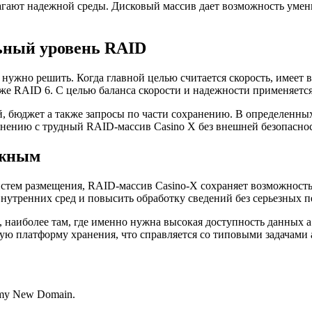
ают надежной среды. Дисковый массив дает возможность умень
ьный уровень RAID
о нужно решить. Когда главной целью считается скорость, имеет
же RAID 6. С целью баланса скорости и надежности применяется
 бюджет а также запросы по части сохранению. В определенных
нению с трудный RAID-массив Casino X без внешней безопасно
ажным
истем размещения, RAID-массив Casino-X сохраняет возможност
нутренних сред и повысить обработку сведений без серьезных пе
наиболее там, где именно нужна высокая доступность данных а
ю платформу хранения, что справляется со типовыми задачами а
s my New Domain.