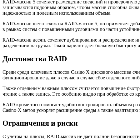
RAID-массив 5 сочетает размещение сведений и проверочную 
записываются подобным образом, чтобы массив способна была 
надежностью и полезным использованием объема.
RAID-массив шесть схож на RAID-массив 5, но применяет доба
в рамках систем с повышенными условиями по части устойчиво
RAID-массив десять сочетает дублирование и распределение и
разделением нагрузки. Такой вариант дает большую быстроту и
Достоинства RAID
Среди среди ключевых плюсов Casino X дискового массива счи
функционирование даже в случае в случае сбое отдельного ли
Также отдельным важным плюсом считается повышение быстро
чтение а также запись. Это особенно видно при обработке со
RAID кроме того помогает удобно контролировать объемом ра
Casino-X метод ускоряет расширение среды а также адаптаци
Ограничения и риски
С учетом на плюсы, RAID-массив не дает полной безопасности 