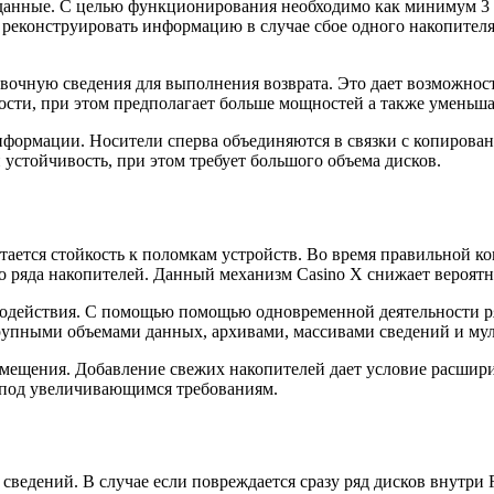
данные. С целью функционирования необходимо как минимум 3 
реконструировать информацию в случае сбое одного накопителя
вочную сведения для выполнения возврата. Это дает возможност
сти, при этом предполагает больше мощностей а также уменьша
нформации. Носители сперва объединяются в связки с копирован
 устойчивость, при этом требует большого объема дисков.
тается стойкость к поломкам устройств. Во время правильной к
бо ряда накопителей. Данный механизм Casino X снижает вероят
действия. С помощью помощью одновременной деятельности ряд
 крупными объемами данных, архивами, массивами сведений и м
змещения. Добавление свежих накопителей дает условие расшир
ю под увеличивающимся требованиям.
сведений. В случае если повреждается сразу ряд дисков внутри