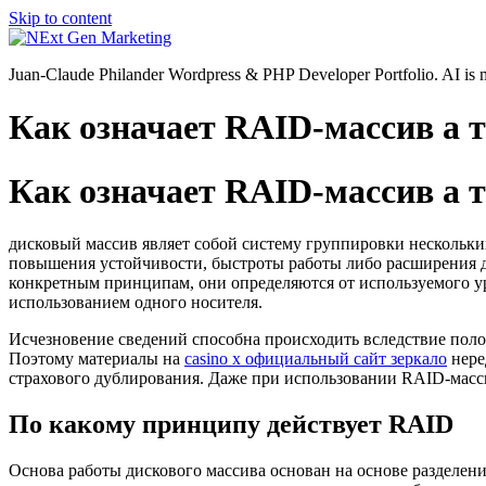
Skip to content
Juan-Claude Philander Wordpress & PHP Developer Portfolio. AI i
Как означает RAID-массив а 
Как означает RAID-массив а 
дисковый массив являет собой систему группировки нескольки
повышения устойчивости, быстроты работы либо расширения д
конкретным принципам, они определяются от используемого у
использованием одного носителя.
Исчезновение сведений способна происходить вследствие пол
Поэтому материалы на
casino x официальный сайт зеркало
нере
страхового дублирования. Даже при использовании RAID-масс
По какому принципу действует RAID
Основа работы дискового массива основан на основе разделе