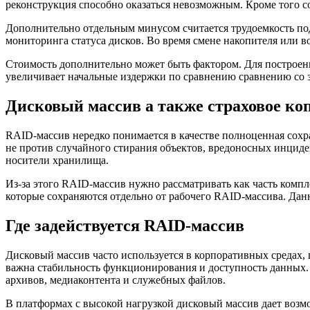
реконструкция способно оказаться невозможным. Кроме того с
Дополнительно отдельным минусом считается трудоемкость по
мониторинга статуса дисков. Во время смене накопителя или 
Стоимость дополнительно может быть фактором. Для построени
увеличивает начальные издержки по сравнению сравнению со 
Дисковый массив а также страховое ко
RAID-массив нередко понимается в качестве полноценная сохр
не против случайного стирания объектов, вредоносных инциден
носители хранилища.
Из-за этого RAID-массив нужно рассматривать как часть комп
которые сохраняются отдельно от рабочего RAID-массива. Дан
Где задействуется RAID-массив
Дисковый массив часто используется в корпоративных средах, 
важна стабильность функционирования и доступность данных.
архивов, медиаконтента и служебных файлов.
В платформах с высокой нагрузкой дисковый массив дает воз