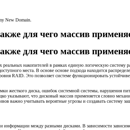
s my New Domain.
также для чего массив применя
также для чего массив применя
х реальных накопителей в рамках единую логическую систему р
оступного места. В основе основе подхода находится распреде
ровня RAID. Это позволяет системе функционировать устойчиве
омки жесткого диска, ошибок системной системы, нарушения пи
дко указывают, что дисковый массив применяется словно механиз
ивов важно учитывать вероятные угрозы и создавать систему з
нии информации между разными дисками. В зависимости зависи