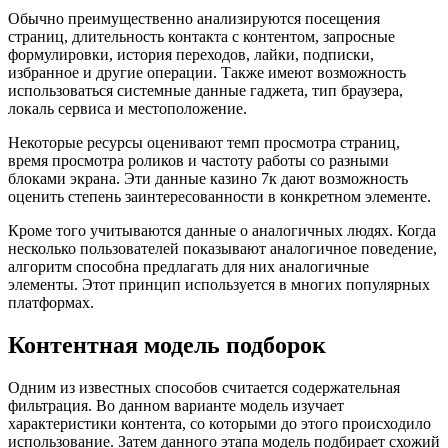
Обычно преимущественно анализируются посещения
страниц, длительность контакта с контентом, запросные
формулировки, история переходов, лайки, подписки,
избранное и другие операции. Также имеют возможность
использоваться системные данные гаджета, тип браузера,
локаль сервиса и местоположение.
Некоторые ресурсы оценивают темп просмотра страниц,
время просмотра роликов и частоту работы со разными
блоками экрана. Эти данные казино 7к дают возможность
оценить степень заинтересованности в конкретном элементе.
Кроме того учитываются данные о аналогичных людях. Когда
несколько пользователей показывают аналогичное поведение,
алгоритм способна предлагать для них аналогичные
элементы. Этот принцип используется в многих популярных
платформах.
Контентная модель подборок
Одним из известных способов считается содержательная
фильтрация. Во данном варианте модель изучает
характеристики контента, со которыми до этого происходило
использование. Затем данного этапа модель подбирает схожий