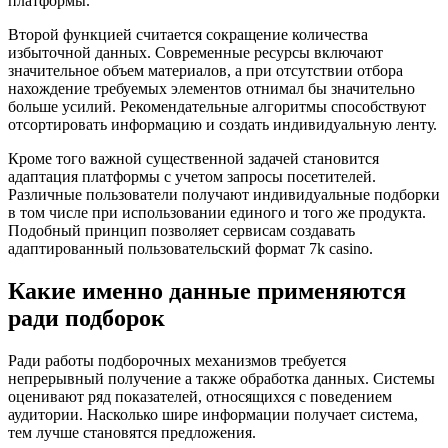
платформы.
Второй функцией считается сокращение количества
избыточной данных. Современные ресурсы включают
значительное объем материалов, а при отсутствии отбора
нахождение требуемых элементов отнимал бы значительно
больше усилий. Рекомендательные алгоритмы способствуют
отсортировать информацию и создать индивидуальную ленту.
Кроме того важной существенной задачей становится
адаптация платформы с учетом запросы посетителей.
Различные пользователи получают индивидуальные подборки
в том числе при использовании единого и того же продукта.
Подобный принцип позволяет сервисам создавать
адаптированный пользовательский формат 7k casino.
Какие именно данные применяются
ради подборок
Ради работы подборочных механизмов требуется
непрерывный получение а также обработка данных. Системы
оценивают ряд показателей, относящихся с поведением
аудитории. Насколько шире информации получает система,
тем лучше становятся предложения.