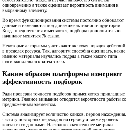
одновременно а также оценивает вероятность внимания к
выбранному элементу.
Во время функционирования системы постоянно обновляют
данные и изменяются под динамике активности аудитории.
Когда предпочтения изменяются, подборки дополнительно
начинают меняться 7k casino.
Некоторые алгоритмы учитывают включая порядок действий
в пределах ресурса. Так, алгоритм способна оценивать, какие
именно материалы изучались подряд а также какого типа
шаги выполнялись затем этого.
Каким образом платформы измеряют
эффективность подборок
Ради проверки точности подборок применяются прикладные
метрики. Главное внимание отводится вероятности работы со
предложенным элементом.
Система анализирует количество кликов, период нахождения,
частоту повторных переходов на сервису а также уровень
контакта со данными. Насколько значительнее метрики
активности, настолько выше результативной становится