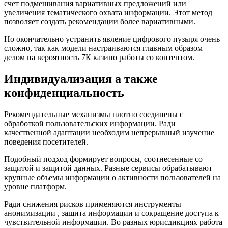
счет подмешивания вариативных предложений или
увеличения тематического охвата информации. Этот метод
позволяет создать рекомендации более вариативными.
Но окончательно устранить явление цифрового пузыря очень
сложно, так как модели настраиваются главным образом
делом на вероятность 7К казино работы со контентом.
Индивидуализация а также
конфиденциальность
Рекомендательные механизмы плотно соединены с
обработкой пользовательских информации. Ради
качественной адаптации необходим непрерывный изучение
поведения посетителей.
Подобный подход формирует вопросы, соотнесенные со
защитой и защитой данных. Разные сервисы обрабатывают
крупные объемы информации о активности пользователей на
уровне платформ.
Ради снижения рисков применяются инструменты
анонимизации , защита информации и сокращение доступа к
чувствительной информации. Во разных юрисдикциях работа