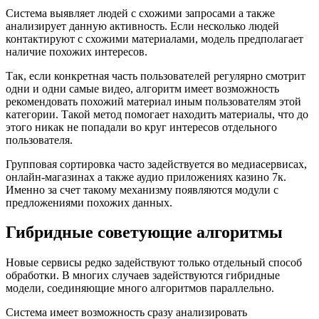
Система выявляет людей с схожими запросами а также
анализирует данную активность. Если несколько людей
контактируют с схожими материалами, модель предполагает
наличие похожих интересов.
Так, если конкретная часть пользователей регулярно смотрит
одни и одни самые видео, алгоритм имеет возможность
рекомендовать похожий материал иным пользователям этой
категории. Такой метод помогает находить материалы, что до
этого никак не попадали во круг интересов отдельного
пользователя.
Групповая сортировка часто задействуется во медиасервисах,
онлайн-магазинах а также аудио приложениях казино 7к.
Именно за счет такому механизму появляются модули с
предложениями похожих данных.
Гибридные советующие алгоритмы
Новые сервисы редко задействуют только отдельный способ
обработки. В многих случаев задействуются гибридные
модели, соединяющие много алгоритмов параллельно.
Система имеет возможность сразу анализировать