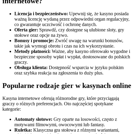
internetowe?
Licencja i bezpieczeństwo:
Upewnij się, że kasyno posiada
ważną licencję wydaną przez odpowiedni organ regulacyjny,
co gwarantuje uczciwość i ochronę danych.
Oferta gier:
Sprawdź, czy dostępne są ulubione sloty, gry
stołowe oraz opcje na żywo.
Bonusy i promocje:
Zwróć uwagę na warunki bonusów,
takie jak wymogi obrotu i czas na ich wykorzystanie.
Metody płatności:
Ważne, aby kasyno oferowało wygodne i
bezpieczne sposoby wpłat i wypłat, dostosowane do polskich
graczy.
Obsługa klienta:
Dostępność wsparcia w języku polskim
oraz szybka reakcja na zgłoszenia to duży plus.
Popularne rodzaje gier w kasynach online
Kasyna internetowe oferują różnorodne gry, które przyciągają
graczy o różnych preferencjach. Oto najczęściej spotykane
kategorie:
Automaty slotowe:
Gry oparte na losowości, często z
motywami filmowymi, owocowymi lub fantasy.
Ruletka:
Klasyczna gra stołowa z różnymi wariantami,