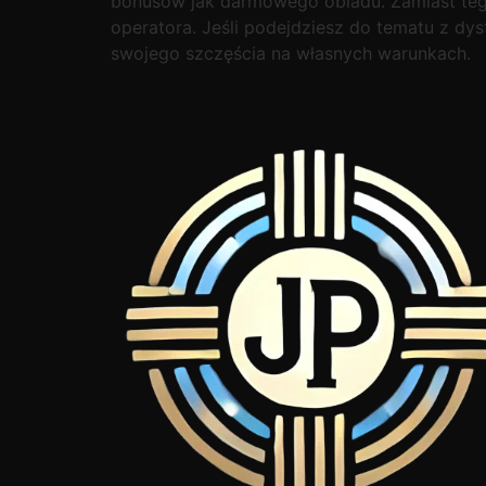
bonusów jak darmowego obiadu. Zamiast tego
operatora. Jeśli podejdziesz do tematu z dy
swojego szczęścia na własnych warunkach.