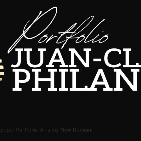
loper Portfolio. AI is my New Domain.