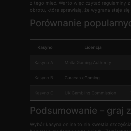
z tego mieć. Warto więc czytać regulaminy z 
obrotu, które sprawiają, że wygrana staje się i
Porównanie popularnyc
Kasyno
Licencja
Kasyno A
Malta Gaming Authority
Kasyno B
Curacao eGaming
Kasyno C
UK Gambling Commission
Podsumowanie – graj z 
Wybór kasyna online to nie kwestia szczęści