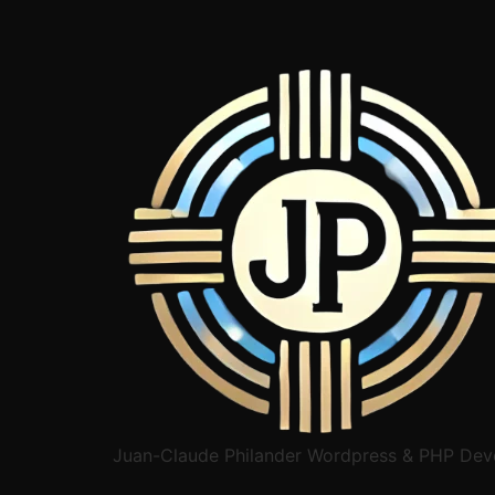
Juan-Claude Philander Wordpress & PHP Deve