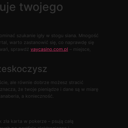
nuje twojego
ominać szukanie igły w stogu siana. Mnogość
rtal, warto zastanowić się, co naprawdę się
rowań, sprawdź
vaycasino.com.pl
– miejsce,
rzeskoczysz
ście, ale równie dobrze możesz stracić
nacza, że twoje pieniądze i dane są w miarę
anaberia, a konieczność.
 zła karta w pokerze – psują całą
ch po portfele elektroniczne i