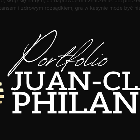
, skup się na tym, co naprawdę ma znaczenie: bezpieczeńs
stansem i zdrowym rozsądkiem, gra w kasynie może być nie