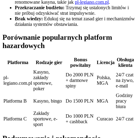
renomowane kasyna, takie jak
pl-legiano.com.pl
.
Przekraczanie budżetu:
Trzymaj się ustalonych limitów i
nie próbuj odzyskiwać strat impulsywnie.
Brak wiedzy:
Edukuj się na temat zasad gier i mechanizmów
działania systemów obstawiania.
Porównanie popularnych platform
hazardowych
Bonus
Obsługa
Platforma
Rodzaje gier
Licencja
powitalny
klienta
Kasyno,
Do 2000 PLN
24/7 czat
pl-
zakłady
Polska,
+ darmowe
na żywo,
legiano.com.pl
sportowe,
MGA
spiny
e-mail
poker
Godziny
Platforma B
Kasyno, bingo
Do 1500 PLN
MGA
pracy
biura
Zakłady
Do 1000 PLN
Platforma C
sportowe, e-
Curacao
24/7 czat
+ cashback
sport