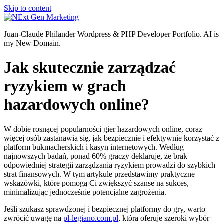
Skip to content
Juan-Claude Philander Wordpress & PHP Developer Portfolio. AI is
my New Domain.
Jak skutecznie zarządzać
ryzykiem w grach
hazardowych online?
W dobie rosnącej popularności gier hazardowych online, coraz
więcej osób zastanawia się, jak bezpiecznie i efektywnie korzystać z
platform bukmacherskich i kasyn internetowych. Według
najnowszych badań, ponad 60% graczy deklaruje, że brak
odpowiedniej strategii zarządzania ryzykiem prowadzi do szybkich
strat finansowych. W tym artykule przedstawimy praktyczne
wskazówki, które pomogą Ci zwiększyć szanse na sukces,
minimalizując jednocześnie potencjalne zagrożenia.
Jeśli szukasz sprawdzonej i bezpiecznej platformy do gry, warto
zwrócić uwagę na
pl-legiano.com.pl
, która oferuje szeroki wybór