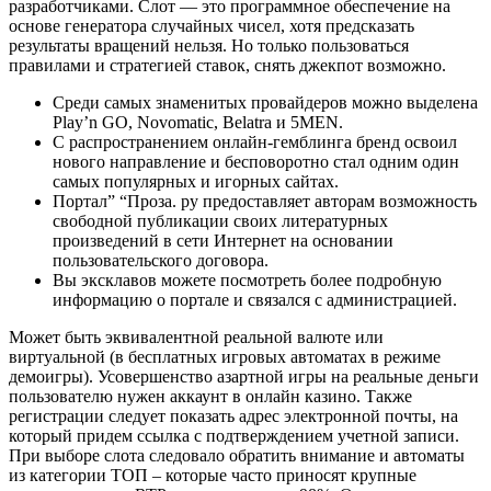
разработчиками. Слот — это программное обеспечение на
основе генератора случайных чисел, хотя предсказать
результаты вращений нельзя. Но только пользоваться
правилами и стратегией ставок, снять джекпот возможно.
Среди самых знаменитых провайдеров можно выделена
Play’n GO, Novomatic, Belatra и 5MEN.
С распространением онлайн-гемблинга бренд освоил
нового направление и бесповоротно стал одним один
самых популярных и игорных сайтах.
Портал” “Проза. ру предоставляет авторам возможность
свободной публикации своих литературных
произведений в сети Интернет на основании
пользовательского договора.
Вы эксклавов можете посмотреть более подробную
информацию о портале и связался с администрацией.
Может быть эквивалентной реальной валюте или
виртуальной (в бесплатных игровых автоматах в режиме
демоигры). Усовершенство азартной игры на реальные деньги
пользователю нужен аккаунт в онлайн казино. Также
регистрации следует показать адрес электронной почты, на
который придем ссылка с подтверждением учетной записи.
При выборе слота следовало обратить внимание и автоматы
из категории ТОП – которые часто приносят крупные