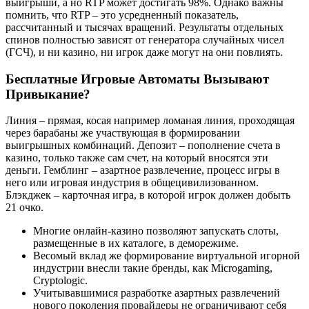
выигрыши, а но RTP может достигать 98%. Однако важны
помнить, что RTP – это усредненный показатель,
рассчитанный и тысячах вращений. Результаты отдельных
спинов полностью зависят от генератора случайных чисел
(ГСЧ), и ни казино, ни игрок даже могут на они повлиять.
Бесплатные Игровые Автоматы Вызывают
Привыкание?
Линия – прямая, косая например ломаная линия, проходящая
через барабаны же участвующая в формировании
выигрышных комбинаций. Депозит – пополнение счета в
казино, только также сам счет, на который вносятся эти
деньги. Гемблинг – азартное развлечение, процесс игры в
него или игровая индустрия в общецивилизованном.
Блэкджек – карточная игра, в которой игрок должен добыть
21 очко.
Многие онлайн-казино позволяют запускать слоты,
размещенные в их каталоге, в деморежиме.
Весомый вклад же формирование виртуальной игорной
индустрии внесли такие бренды, как Microgaming,
Cryptologic.
Учитывавшимися разработке азартных развлечений
нового поколения провайдеры не ограничивают себя