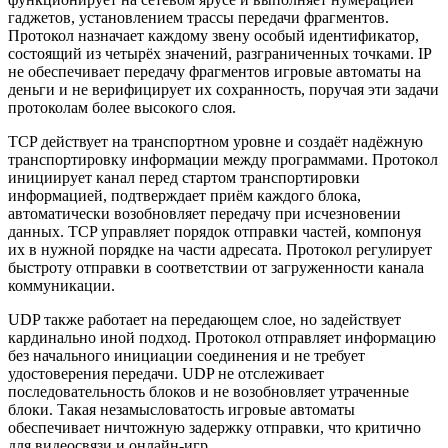
гаджетов, установлением трассы передачи фрагментов.
Протокол назначает каждому звену особый идентификатор,
состоящий из четырёх значений, разграниченных точками. IP
не обеспечивает передачу фрагментов игровые автоматы на
деньги и не верифицирует их сохранность, поручая эти задачи
протоколам более высокого слоя.
TCP действует на транспортном уровне и создаёт надёжную
транспортировку информации между программами. Протокол
инициирует канал перед стартом транспортировки
информацией, подтверждает приём каждого блока,
автоматически возобновляет передачу при исчезновении
данных. TCP управляет порядок отправки частей, компонуя
их в нужной порядке на части адресата. Протокол регулирует
быстроту отправки в соответствии от загруженности канала
коммуникации.
UDP также работает на передающем слое, но задействует
кардинально иной подход. Протокол отправляет информацию
без начального инициации соединения и не требует
удостоверения передачи. UDP не отслеживает
последовательность блоков и не возобновляет утраченные
блоки. Такая незамысловатость игровые автоматы
обеспечивает ничтожную задержку отправки, что критично
для видеосвязи и онлайн-игр.