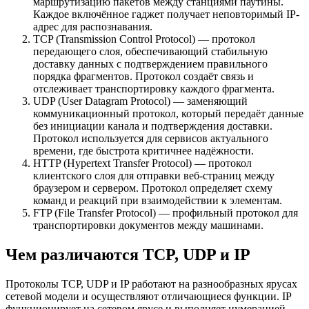
маршрутизацию пакетов между станциями паутины.
Каждое включённое гаджет получает неповторимый IP-
адрес для распознавания.
TCP (Transmission Control Protocol) — протокол
передающего слоя, обеспечивающий стабильную
доставку данных с подтверждением правильного
порядка фрагментов. Протокол создаёт связь и
отслеживает транспортировку каждого фрагмента.
UDP (User Datagram Protocol) — заменяющий
коммуникационный протокол, который передаёт данные
без инициации канала и подтверждения доставки.
Протокол используется для сервисов актуального
времени, где быстрота критичнее надёжности.
HTTP (Hypertext Transfer Protocol) — протокол
клиентского слоя для отправки веб-страниц между
браузером и сервером. Протокол определяет схему
команд и реакций при взаимодействии к элементам.
FTP (File Transfer Protocol) — профильный протокол для
транспортировки документов между машинами.
Чем различаются TCP, UDP и IP
Протоколы TCP, UDP и IP работают на разнообразных ярусах
сетевой модели и осуществляют отличающиеся функции. IP
функционирует на сетевом ярусе и выполняет нумерацией