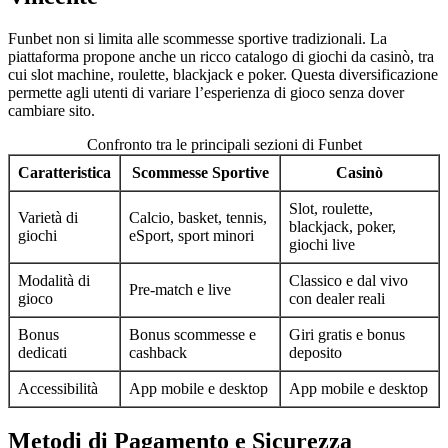
Funbet non si limita alle scommesse sportive tradizionali. La
piattaforma propone anche un ricco catalogo di giochi da casinò, tra
cui slot machine, roulette, blackjack e poker. Questa diversificazione
permette agli utenti di variare l’esperienza di gioco senza dover
cambiare sito.
Confronto tra le principali sezioni di Funbet
Caratteristica
Scommesse Sportive
Casinò
Slot, roulette,
Varietà di
Calcio, basket, tennis,
blackjack, poker,
giochi
eSport, sport minori
giochi live
Modalità di
Classico e dal vivo
Pre-match e live
gioco
con dealer reali
Bonus
Bonus scommesse e
Giri gratis e bonus
dedicati
cashback
deposito
Accessibilità
App mobile e desktop
App mobile e desktop
Metodi di Pagamento e Sicurezza