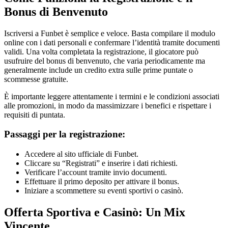
Bonus di Benvenuto
Iscriversi a Funbet è semplice e veloce. Basta compilare il modulo
online con i dati personali e confermare l’identità tramite documenti
validi. Una volta completata la registrazione, il giocatore può
usufruire del bonus di benvenuto, che varia periodicamente ma
generalmente include un credito extra sulle prime puntate o
scommesse gratuite.
È importante leggere attentamente i termini e le condizioni associati
alle promozioni, in modo da massimizzare i benefici e rispettare i
requisiti di puntata.
Passaggi per la registrazione:
Accedere al sito ufficiale di Funbet.
Cliccare su “Registrati” e inserire i dati richiesti.
Verificare l’account tramite invio documenti.
Effettuare il primo deposito per attivare il bonus.
Iniziare a scommettere su eventi sportivi o casinò.
Offerta Sportiva e Casinò: Un Mix
Vincente