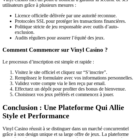
utilisateurs grâce à plusieurs mesures :
Licence officielle délivrée par une autorité reconnue.
Protocoles SSL pour protéger les transactions financières.
Politique stricte de jeu responsable avec outils d’auto-
exclusion.
Audits réguliers pour assurer l’équité des jeux.
Comment Commencer sur Vinyl Casino ?
Le processus d’inscription est simple et rapide :
Visitez le site officiel et cliquez sur “S’inscrire”.
Remplissez le formulaire avec vos informations personnelles.
Validez votre compte via le lien reçu par email.
Effectuez un dépôt pour profiter des bonus de bienvenue.
Choisissez vos jeux préférés et commencez à jouer.
Conclusion : Une Plateforme Qui Allie
Style et Performance
Vinyl Casino réussit à se distinguer dans un marché concurrentiel
grâce à son design unique et sa large offre de jeux. La plateforme