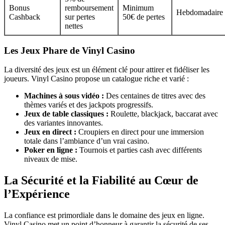
Bonus
remboursement
Minimum
Hebdomadaire
Cashback
sur pertes
50€ de pertes
nettes
Les Jeux Phare de Vinyl Casino
La diversité des jeux est un élément clé pour attirer et fidéliser les
joueurs. Vinyl Casino propose un catalogue riche et varié :
Machines à sous vidéo :
Des centaines de titres avec des
thèmes variés et des jackpots progressifs.
Jeux de table classiques :
Roulette, blackjack, baccarat avec
des variantes innovantes.
Jeux en direct :
Croupiers en direct pour une immersion
totale dans l’ambiance d’un vrai casino.
Poker en ligne :
Tournois et parties cash avec différents
niveaux de mise.
La Sécurité et la Fiabilité au Cœur de
l’Expérience
La confiance est primordiale dans le domaine des jeux en ligne.
Vinyl Casino met un point d’honneur à garantir la sécurité de ses