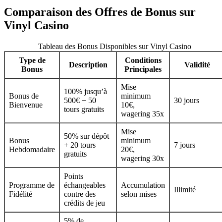
Comparaison des Offres de Bonus sur
Vinyl Casino
Tableau des Bonus Disponibles sur Vinyl Casino
Type de
Conditions
Description
Validité
Bonus
Principales
Mise
100% jusqu’à
Bonus de
minimum
500€ + 50
30 jours
Bienvenue
10€,
tours gratuits
wagering 35x
Mise
50% sur dépôt
Bonus
minimum
+ 20 tours
7 jours
Hebdomadaire
20€,
gratuits
wagering 30x
Points
Programme de
échangeables
Accumulation
Illimité
Fidélité
contre des
selon mises
crédits de jeu
5% de