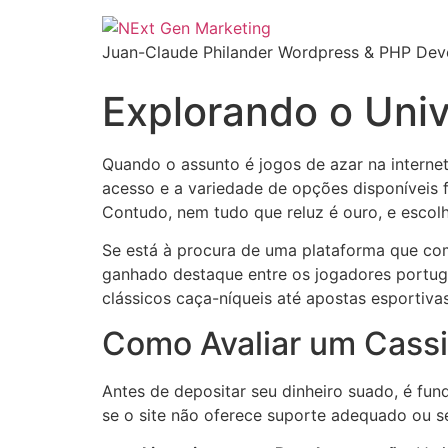
Skip
to
Juan-Claude Philander Wordpress & PHP Deve
content
Explorando o Univ
Quando o assunto é jogos de azar na internet,
acesso e a variedade de opções disponíveis 
Contudo, nem tudo que reluz é ouro, e escol
Se está à procura de uma plataforma que co
ganhado destaque entre os jogadores portugu
clássicos caça-níqueis até apostas esportiv
Como Avaliar um Cassi
Antes de depositar seu dinheiro suado, é fun
se o site não oferece suporte adequado ou s