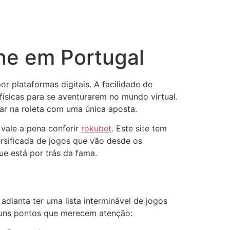
ne em Portugal
r plataformas digitais. A facilidade de
ísicas para se aventurarem no mundo virtual.
ar na roleta com uma única aposta.
vale a pena conferir
rokubet
. Este site tem
rsificada de jogos que vão desde os
ue está por trás da fama.
adianta ter uma lista interminável de jogos
lguns pontos que merecem atenção: