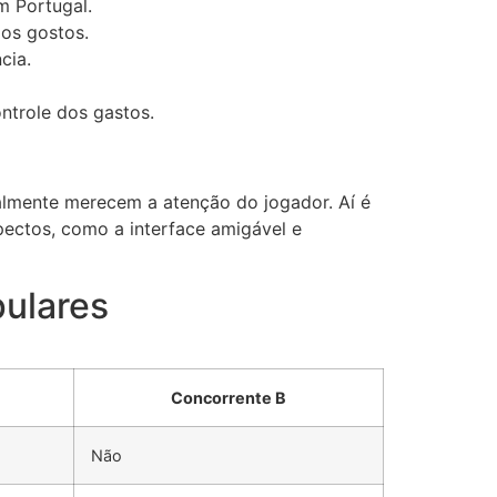
m Portugal.
 os gostos.
cia.
ntrole dos gastos.
almente merecem a atenção do jogador. Aí é
pectos, como a interface amigável e
pulares
Concorrente B
Não