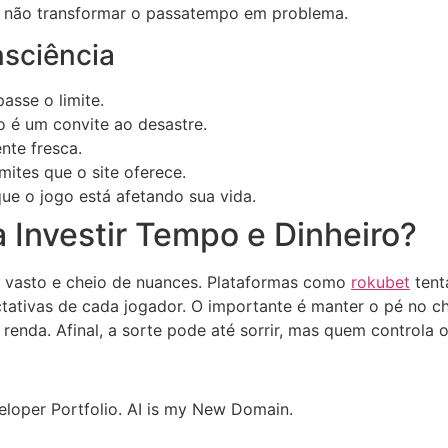
ra não transformar o passatempo em problema.
sciência
asse o limite.
o é um convite ao desastre.
nte fresca.
mites que o site oferece.
que o jogo está afetando sua vida.
 Investir Tempo e Dinheiro?
é vasto e cheio de nuances. Plataformas como
rokubet
tent
ectativas de cada jogador. O importante é manter o pé no 
renda. Afinal, a sorte pode até sorrir, mas quem controla o
loper Portfolio. AI is my New Domain.