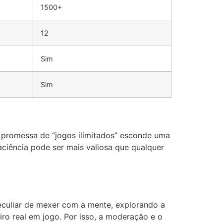
1500+
12
Sim
Sim
promessa de “jogos ilimitados” esconde uma
ciência pode ser mais valiosa que qualquer
eculiar de mexer com a mente, explorando a
iro real em jogo. Por isso, a moderação e o