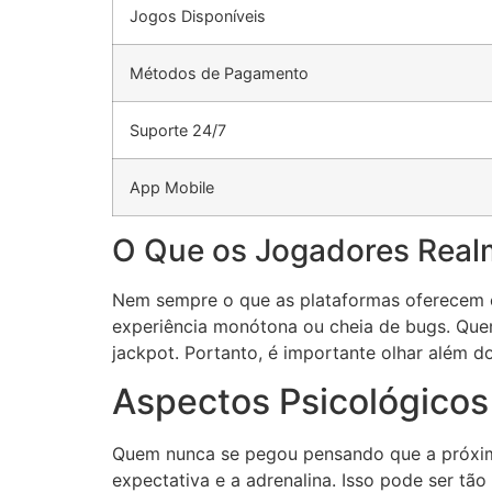
Jogos Disponíveis
Métodos de Pagamento
Suporte 24/7
App Mobile
O Que os Jogadores Rea
Nem sempre o que as plataformas oferecem c
experiência monótona ou cheia de bugs. Quem
jackpot. Portanto, é importante olhar além do 
Aspectos Psicológicos
Quem nunca se pegou pensando que a próxima
expectativa e a adrenalina. Isso pode ser tã