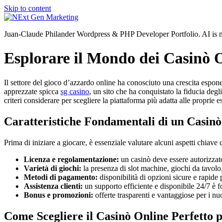
Skip to content
Juan-Claude Philander Wordpress & PHP Developer Portfolio. AI i
Esplorare il Mondo dei Casinò O
Il settore del gioco d’azzardo online ha conosciuto una crescita espone
apprezzate spicca
sg casino
, un sito che ha conquistato la fiducia degl
criteri considerare per scegliere la piattaforma più adatta alle proprie e
Caratteristiche Fondamentali di un Casinò
Prima di iniziare a giocare, è essenziale valutare alcuni aspetti chiav
Licenza e regolamentazione:
un casinò deve essere autorizzato 
Varietà di giochi:
la presenza di slot machine, giochi da tavolo,
Metodi di pagamento:
disponibilità di opzioni sicure e rapide p
Assistenza clienti:
un supporto efficiente e disponibile 24/7 è 
Bonus e promozioni:
offerte trasparenti e vantaggiose per i nuov
Come Scegliere il Casinò Online Perfetto 