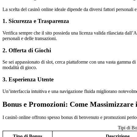
La scelta del casinò online ideale dipende da diversi fattori personali e
1. Sicurezza e Trasparenza
Verifica sempre che il sito possieda una licenza valida rilasciata dall
personali e delle transazioni.
2. Offerta di Giochi
Se sei appassionato di slot, cerca piattaforme con una vasta gamma di ti
modalità di gioco.
3. Esperienza Utente
Un’interfaccia intuitiva e una navigazione fluida migliorano notevolme
Bonus e Promozioni: Come Massimizzare i
I casinò online offrono spesso bonus di benvenuto e promozioni periodi
Tipi di B
Tipo di Bonus
Descrizione