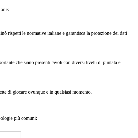
ione:
 rispetti le normative italiane e garantisca la protezione dei dati
rtante che siano presenti tavoli con diversi livelli di puntata e
mette di giocare ovunque e in qualsiasi momento.
ipologie più comuni: