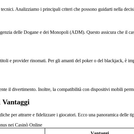
 tecnici. Analizziamo i principali criteri che possono guidarti nella decis
’Agenzia delle Dogane e dei Monopoli (ADM). Questo assicura che il casinò
toli e provider rinomati. Per gli amanti del poker o del blackjack, è impo
nte il divertimento. Inoltre, la compatibilità con dispositivi mobili per
 Vantaggi
che per attrarre e fidelizzare i giocatori. Ecco una panoramica delle t
onus nei Casinò Online
Vantaggi