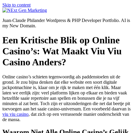
Skip to content
Juan-Claude Philander Wordpress & PHP Developer Portfolio. AI is
my New Domain.
Een Kritische Blik op Online
Casino’s: Wat Maakt Viu Viu
Casino Anders?
Online casino’s schieten tegenwoordig als paddenstoelen uit de
grond. Je zou bijna denken dat elke website een soort digitale
jackpotmachine is, klaar om je rijk te maken met één klik. Maar
laten we eerlijk zijn: veel platforms lijken op elkaar en bieden vaak
hetzelfde saaie repertoire aan spellen en bonussen die je na vijf
minuten al zat bent. Toch zijn er uitzonderingen die net dat beetje pit
toevoegen aan het saaie casino-universum. Een voorbeeld daarvan is
viu viu casino
, dat zich op een verrassende manier onderscheidt van
de massa.
Waarom Niet Alle Online Casino’s Gelijk