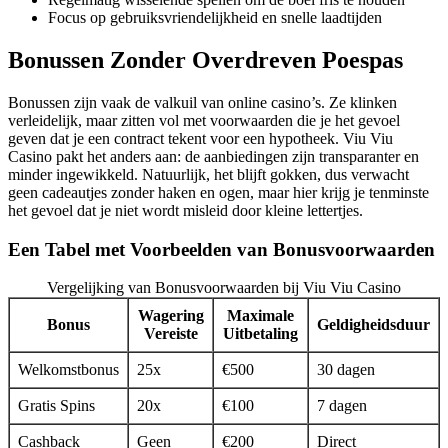
Focus op gebruiksvriendelijkheid en snelle laadtijden
Bonussen Zonder Overdreven Poespas
Bonussen zijn vaak de valkuil van online casino’s. Ze klinken
verleidelijk, maar zitten vol met voorwaarden die je het gevoel
geven dat je een contract tekent voor een hypotheek. Viu Viu
Casino pakt het anders aan: de aanbiedingen zijn transparanter en
minder ingewikkeld. Natuurlijk, het blijft gokken, dus verwacht
geen cadeautjes zonder haken en ogen, maar hier krijg je tenminste
het gevoel dat je niet wordt misleid door kleine lettertjes.
Een Tabel met Voorbeelden van Bonusvoorwaarden
Vergelijking van Bonusvoorwaarden bij Viu Viu Casino
Wagering
Maximale
Bonus
Geldigheidsduur
Vereiste
Uitbetaling
Welkomstbonus
25x
€500
30 dagen
Gratis Spins
20x
€100
7 dagen
Cashback
Geen
€200
Direct