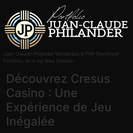
Juan-Claude Philander Wordpress & PHP Developer
Portfolio. AI is my New Domain.
Découvrez Cresus
Casino : Une
Expérience de Jeu
Inégalée