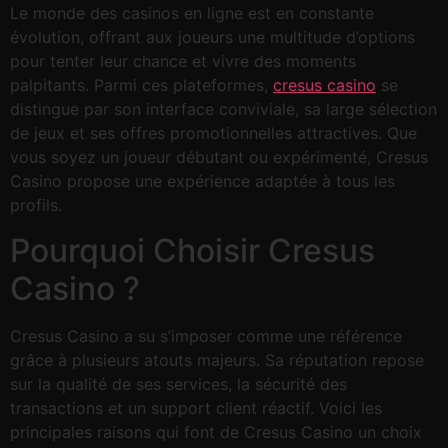
Le monde des casinos en ligne est en constante
évolution, offrant aux joueurs une multitude d’options
pour tenter leur chance et vivre des moments
palpitants. Parmi ces plateformes,
cresus casino
se
distingue par son interface conviviale, sa large sélection
de jeux et ses offres promotionnelles attractives. Que
vous soyez un joueur débutant ou expérimenté, Cresus
Casino propose une expérience adaptée à tous les
profils.
Pourquoi Choisir Cresus
Casino ?
Cresus Casino a su s’imposer comme une référence
grâce à plusieurs atouts majeurs. Sa réputation repose
sur la qualité de ses services, la sécurité des
transactions et un support client réactif. Voici les
principales raisons qui font de Cresus Casino un choix