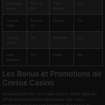
Machines
Plus de
Très
Oui
à sous
500
élevée
Jeux de
Environ
Élevée
Oui
table
50
Jeux en
30+
Modérée
Oui
direct
Jeux
20+
Faible
Oui
spéciaux
Les Bonus et Promotions de
Cresus Casino
Un autre point fort de Cresus Casino réside dans ses
offres promotionnelles généreuses. Dès votre