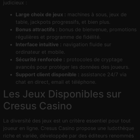
judicieux :
Large choix de jeux :
machines à sous, jeux de
table, jackpots progressifs, et bien plus.
Bonus attractifs :
bonus de bienvenue, promotions
régulières et programme de fidélité.
Interface intuitive :
navigation fluide sur
ordinateur et mobile.
Sécurité renforcée :
protocoles de cryptage
avancés pour protéger les données des joueurs.
Support client disponible :
assistance 24/7 via
chat en direct, email et téléphone.
Les Jeux Disponibles sur
Cresus Casino
La diversité des jeux est un critère essentiel pour tout
joueur en ligne. Cresus Casino propose une ludothèque
riche et variée, développée par des éditeurs renommés