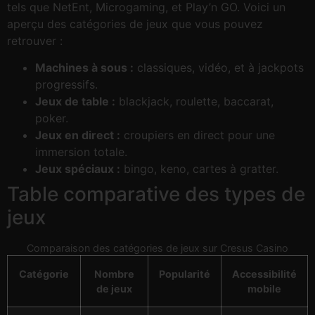
tels que NetEnt, Microgaming, et Play’n GO. Voici un
aperçu des catégories de jeux que vous pouvez
retrouver :
Machines à sous :
classiques, vidéo, et à jackpots
progressifs.
Jeux de table :
blackjack, roulette, baccarat,
poker.
Jeux en direct :
croupiers en direct pour une
immersion totale.
Jeux spéciaux :
bingo, keno, cartes à gratter.
Table comparative des types de
jeux
Comparaison des catégories de jeux sur Cresus Casino
Catégorie
Nombre
Popularité
Accessibilité
de jeux
mobile