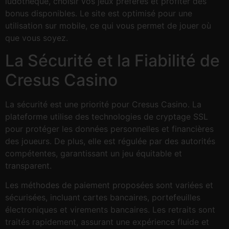
ludothèque, choisir vos jeux préférés et profiter des
bonus disponibles. Le site est optimisé pour une
utilisation sur mobile, ce qui vous permet de jouer où
que vous soyez.
La Sécurité et la Fiabilité de
Cresus Casino
La sécurité est une priorité pour Cresus Casino. La
plateforme utilise des technologies de cryptage SSL
pour protéger les données personnelles et financières
des joueurs. De plus, elle est régulée par des autorités
compétentes, garantissant un jeu équitable et
transparent.
Les méthodes de paiement proposées sont variées et
sécurisées, incluant cartes bancaires, portefeuilles
électroniques et virements bancaires. Les retraits sont
traités rapidement, assurant une expérience fluide et