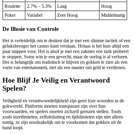
Roulette
2.7% – 5.3%
Laag
Hoog
Poker
Variabel
Zeer Hoog
Middelmatig
De Illusie van Controle
Het is verleidelijk om te denken dat je met een slimme tactiek of een
geluksbrenger het casino kunt verslaan. Helaas is het huis altijd een
paar stappen voor. Het is alsof je met een zakmes een tank probeert
te stoppen. Soms win je een gevecht, maar de oorlog is al verloren.
Het is belangrijk om realistisch te blijven en gokken te zien als een
vorm van entertainment, niet als een manier om geld te verdienen.
Hoe Blijf Je Veilig en Verantwoord
Spelen?
Veiligheid en verantwoordelijkheid zijn geen loze woorden in de
gokwereld. Platforms moeten transparant zijn over hun
voorwaarden, en spelers moeten zichzelf grenzen stellen. Tools
zoals inzetlimieten, zelfuitsluiting en tijdslimieten zijn niet alleen
nuttig, ze zijn noodzakelijk om te voorkomen dat gokken uit de
hand loopt.