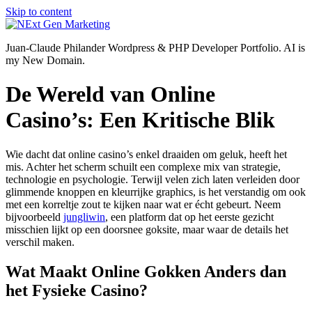
Skip to content
Juan-Claude Philander Wordpress & PHP Developer Portfolio. AI is
my New Domain.
De Wereld van Online
Casino’s: Een Kritische Blik
Wie dacht dat online casino’s enkel draaiden om geluk, heeft het
mis. Achter het scherm schuilt een complexe mix van strategie,
technologie en psychologie. Terwijl velen zich laten verleiden door
glimmende knoppen en kleurrijke graphics, is het verstandig om ook
met een korreltje zout te kijken naar wat er écht gebeurt. Neem
bijvoorbeeld
jungliwin
, een platform dat op het eerste gezicht
misschien lijkt op een doorsnee goksite, maar waar de details het
verschil maken.
Wat Maakt Online Gokken Anders dan
het Fysieke Casino?