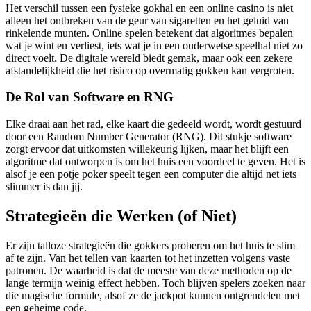
Het verschil tussen een fysieke gokhal en een online casino is niet
alleen het ontbreken van de geur van sigaretten en het geluid van
rinkelende munten. Online spelen betekent dat algoritmes bepalen
wat je wint en verliest, iets wat je in een ouderwetse speelhal niet zo
direct voelt. De digitale wereld biedt gemak, maar ook een zekere
afstandelijkheid die het risico op overmatig gokken kan vergroten.
De Rol van Software en RNG
Elke draai aan het rad, elke kaart die gedeeld wordt, wordt gestuurd
door een Random Number Generator (RNG). Dit stukje software
zorgt ervoor dat uitkomsten willekeurig lijken, maar het blijft een
algoritme dat ontworpen is om het huis een voordeel te geven. Het is
alsof je een potje poker speelt tegen een computer die altijd net iets
slimmer is dan jij.
Strategieën die Werken (of Niet)
Er zijn talloze strategieën die gokkers proberen om het huis te slim
af te zijn. Van het tellen van kaarten tot het inzetten volgens vaste
patronen. De waarheid is dat de meeste van deze methoden op de
lange termijn weinig effect hebben. Toch blijven spelers zoeken naar
die magische formule, alsof ze de jackpot kunnen ontgrendelen met
een geheime code.