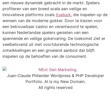
een nieuwe dynamiek gebracht in de markt. Spelers
profiteren van een breed scala aan veilige en
innovatieve platforms zoals
trueluck
, die inspelen op de
wensen van de moderne gokker. Door te kiezen voor
een betrouwbaar casino en verantwoord te spelen,
kunnen Nederlandse spelers genieten van een
spannende en veilige gokervaring. De toekomst ziet er
veelbelovend uit met voortdurende technologische
ontwikkelingen en een groeiend aanbod dat blijft
inspelen op de behoeften van de consument.
Juan-Claude Philander Wordpress & PHP Developer
Portfolio. AI is my New Domain.
All rights reserved