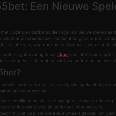
5bet: Een Nieuwe Spele
n met duizenden platforms die dagelijks nieuwe spelers aant
ieuwkomer die steeds meer aandacht krijgt, is 55bet. Dit 
delijke interface, waardoor het snel populair wordt onder 
n moderne gokervaring, biedt
55bet
een interessante optie. 
rs en hoe het zich onderscheidt van andere online casino’
5bet?
verschillende factoren, zoals veiligheid, spelaanbod, bonu
antal unieke voordelen:
verzichtelijk en makkelijk te navigeren, zowel op desktop 
en tot live dealer spellen, er is voor ieder wat wils.
eschikt over de juiste licenties en maakt gebruik van gea