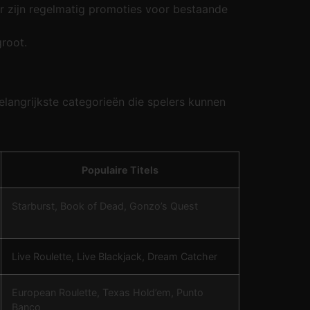
zijn regelmatig promoties voor bestaande
groot.
langrijkste categorieën die spelers kunnen
Populaire Titels
Starburst, Book of Dead, Gonzo’s Quest
Live Roulette, Live Blackjack, Dream Catcher
European Roulette, Texas Hold’em, Punto
Banco