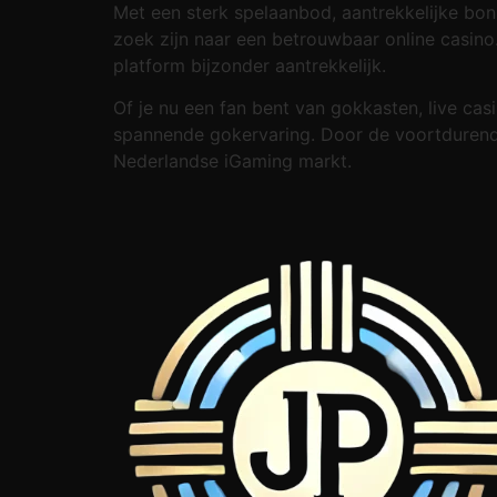
Met een sterk spelaanbod, aantrekkelijke bon
zoek zijn naar een betrouwbaar online casino
platform bijzonder aantrekkelijk.
Of je nu een fan bent van gokkasten, live cas
spannende gokervaring. Door de voortdurende
Nederlandse iGaming markt.