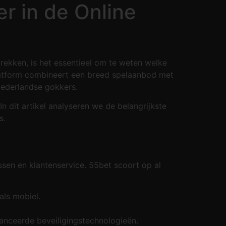
r in de Online
rekken, is het essentieel om te weten welke
platform combineert een breed spelaanbod met
Nederlandse gokkers.
In dit artikel analyseren we de belangrijkste
s.
ssen en klantenservice. 55bet scoort op al
als mobiel.
vanceerde beveiligingstechnologieën.