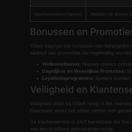
Sportweddenschappen
Wedden op diverse s
Bonussen en Promotie
55bet begrijpt dat bonussen een belangrijke 
aanbod aan promoties die regelmatig worden
Welkomstbonus:
Nieuwe spelers ontvang
Dagelijkse en Wekelijkse Promoties:
Sp
Loyaliteitsprogramma:
Spelers worden 
Veiligheid en Klantens
Veiligheid staat bij 55bet hoog in het vaand
Daarnaast werkt het alleen samen met gerenom
De klantenservice is 24/7 bereikbaar via live 
aan een positieve gebruikerservaring.