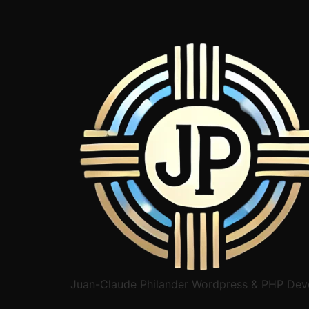
Juan-Claude Philander Wordpress & PHP Deve