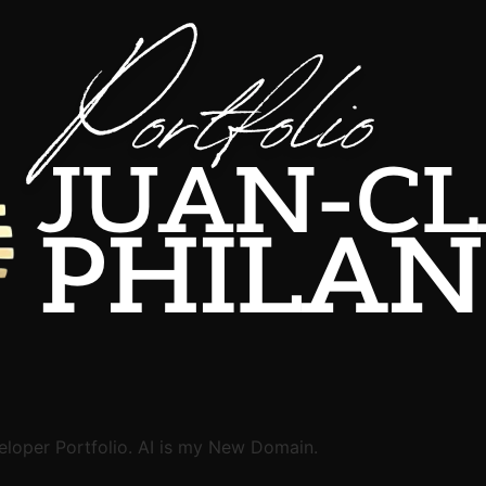
loper Portfolio. AI is my New Domain.