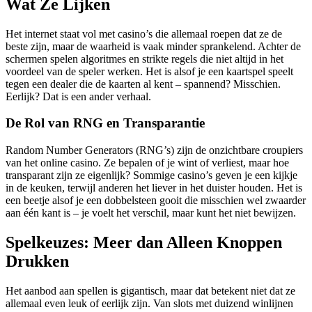
Wat Ze Lijken
Het internet staat vol met casino’s die allemaal roepen dat ze de
beste zijn, maar de waarheid is vaak minder sprankelend. Achter de
schermen spelen algoritmes en strikte regels die niet altijd in het
voordeel van de speler werken. Het is alsof je een kaartspel speelt
tegen een dealer die de kaarten al kent – spannend? Misschien.
Eerlijk? Dat is een ander verhaal.
De Rol van RNG en Transparantie
Random Number Generators (RNG’s) zijn de onzichtbare croupiers
van het online casino. Ze bepalen of je wint of verliest, maar hoe
transparant zijn ze eigenlijk? Sommige casino’s geven je een kijkje
in de keuken, terwijl anderen het liever in het duister houden. Het is
een beetje alsof je een dobbelsteen gooit die misschien wel zwaarder
aan één kant is – je voelt het verschil, maar kunt het niet bewijzen.
Spelkeuzes: Meer dan Alleen Knoppen
Drukken
Het aanbod aan spellen is gigantisch, maar dat betekent niet dat ze
allemaal even leuk of eerlijk zijn. Van slots met duizend winlijnen