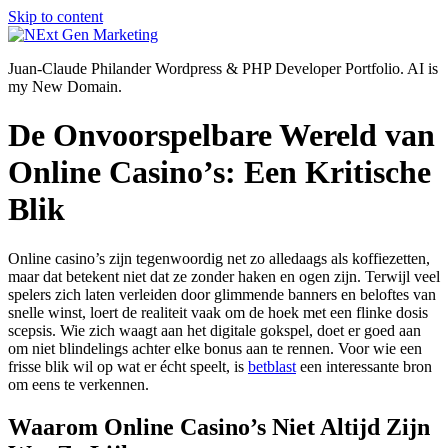
Skip to content
Juan-Claude Philander Wordpress & PHP Developer Portfolio. AI is
my New Domain.
De Onvoorspelbare Wereld van
Online Casino’s: Een Kritische
Blik
Online casino’s zijn tegenwoordig net zo alledaags als koffiezetten,
maar dat betekent niet dat ze zonder haken en ogen zijn. Terwijl veel
spelers zich laten verleiden door glimmende banners en beloftes van
snelle winst, loert de realiteit vaak om de hoek met een flinke dosis
scepsis. Wie zich waagt aan het digitale gokspel, doet er goed aan
om niet blindelings achter elke bonus aan te rennen. Voor wie een
frisse blik wil op wat er écht speelt, is
betblast
een interessante bron
om eens te verkennen.
Waarom Online Casino’s Niet Altijd Zijn