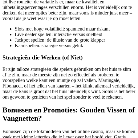
tot live roulette, de variatie is er, maar de kwaliteit en
uitbetalingspercentages verschillen enorm. Het is verleidelijk om te
denken dat meer opties beter zijn, maar soms is minder juist meer –
vooral als je weet waar je op moet letten.
Slots met hoge volatiliteit: spannend maar riskant
Live dealer spellen: interactie versus snelheid
Jackpot spellen: de illusie van de grote klapper
Kaartspellen: strategie versus geluk
Strategieën die Werken (of Niet)
Er zijn talloze strategieën die spelers gebruiken om het huis te slim
af te zijn, maar de meeste zijn net zo effectief als proberen te
voorspellen welke kant een muntje op zal vallen. Martingale,
Fibonacci, of het tellen van kaarten – het klinkt allemaal verleidelijk,
maar de kans is groot dat het huis uiteindelijk wint. Soms is het beter
om gewoon te genieten van het spel zonder te veel te rekenen.
Bonussen en Promoties: Gouden Vissen of
Vangnetten?
Bonussen zijn de lokmiddelen van het online casino, maar ze komen
vaak met kleine lettertjes die je liever over het hoofd ziet. Gratis