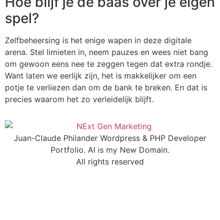
Hoe blijf je de baas over je eigen
spel?
Zelfbeheersing is het enige wapen in deze digitale
arena. Stel limieten in, neem pauzes en wees niet bang
om gewoon eens nee te zeggen tegen dat extra rondje.
Want laten we eerlijk zijn, het is makkelijker om een
potje te verliezen dan om de bank te breken. En dat is
precies waarom het zo verleidelijk blijft.
Juan-Claude Philander Wordpress & PHP Developer
Portfolio. AI is my New Domain.
All rights reserved