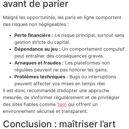
avant de parier
Malgré les opportunités, les paris en ligne comportent
des risques non négligeables :
Perte financière :
Le risque principal, surtout sans
gestion stricte du capital.
Dépendance au jeu :
Un comportement compulsif
peut entraîner des conséquences graves.
Arnaques et fraudes :
Les plateformes non
régulées peuvent ne pas honorer les gains.
Problèmes techniques :
Bugs ou interruptions
peuvent affecter vos mises en temps réel.
Il est donc recommandé d’adopter une approche
mesurée, de s’informer régulièrement et de privilégier
des sites fiables comme
1win
qui offrent un
environnement sécurisé et transparent.
Conclusion : maîtriser l’art