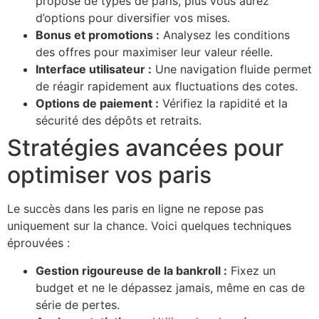
propose de types de paris, plus vous aurez
d’options pour diversifier vos mises.
Bonus et promotions :
Analysez les conditions
des offres pour maximiser leur valeur réelle.
Interface utilisateur :
Une navigation fluide permet
de réagir rapidement aux fluctuations des cotes.
Options de paiement :
Vérifiez la rapidité et la
sécurité des dépôts et retraits.
Stratégies avancées pour
optimiser vos paris
Le succès dans les paris en ligne ne repose pas
uniquement sur la chance. Voici quelques techniques
éprouvées :
Gestion rigoureuse de la bankroll :
Fixez un
budget et ne le dépassez jamais, même en cas de
série de pertes.