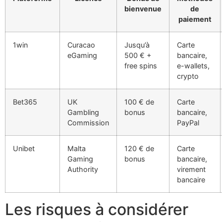
bienvenue
de
paiement
1win
Curacao
Jusqu’à
Carte
eGaming
500 € +
bancaire,
free spins
e-wallets,
crypto
Bet365
UK
100 € de
Carte
Gambling
bonus
bancaire,
Commission
PayPal
Unibet
Malta
120 € de
Carte
Gaming
bonus
bancaire,
Authority
virement
bancaire
Les risques à considérer