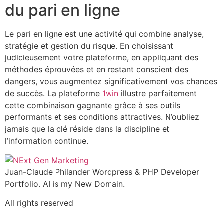
du pari en ligne
Le pari en ligne est une activité qui combine analyse,
stratégie et gestion du risque. En choisissant
judicieusement votre plateforme, en appliquant des
méthodes éprouvées et en restant conscient des
dangers, vous augmentez significativement vos chances
de succès. La plateforme
1win
illustre parfaitement
cette combinaison gagnante grâce à ses outils
performants et ses conditions attractives. N’oubliez
jamais que la clé réside dans la discipline et
l’information continue.
Juan-Claude Philander Wordpress & PHP Developer
Portfolio. AI is my New Domain.
All rights reserved