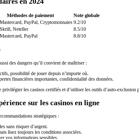
laires en 2024
Méthodes de paiement
Note globale
 Mastercard, PayPal, Cryptomonnaies
9.2/10
Skrill, Neteller
8.5/10
 Mastercard, PayPal
8.8/10
e
ussi des dangers qu’il convient de maîtriser :
ctifs, possibilité de jouer depuis n’importe où.
pertes financières importantes, confidentialité des données.
privilégier les casinos certifiés et d’utiliser les outils d’auto-exclusion
érience sur les casinos en ligne
 recommandations stratégiques :
s sans risquer d’argent.
is lisez toujours les conditions associées.
er vos informations sensibles.