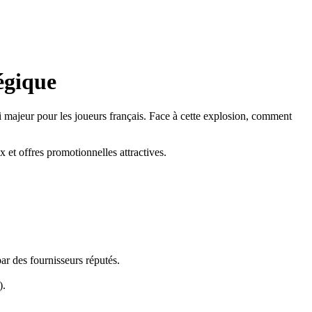
égique
i majeur pour les joueurs français. Face à cette explosion, comment
eux et offres promotionnelles attractives.
ar des fournisseurs réputés.
).