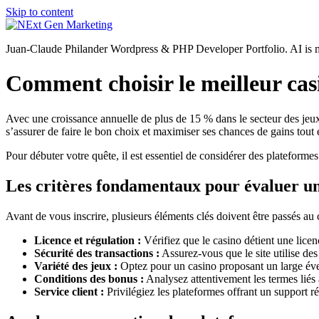
Skip to content
Juan-Claude Philander Wordpress & PHP Developer Portfolio. AI i
Comment choisir le meilleur casi
Avec une croissance annuelle de plus de 15 % dans le secteur des jeux 
s’assurer de faire le bon choix et maximiser ses chances de gains tout 
Pour débuter votre quête, il est essentiel de considérer des plateforme
Les critères fondamentaux pour évaluer un
Avant de vous inscrire, plusieurs éléments clés doivent être passés au c
Licence et régulation :
Vérifiez que le casino détient une lic
Sécurité des transactions :
Assurez-vous que le site utilise de
Variété des jeux :
Optez pour un casino proposant un large éven
Conditions des bonus :
Analysez attentivement les termes liés 
Service client :
Privilégiez les plateformes offrant un support ré