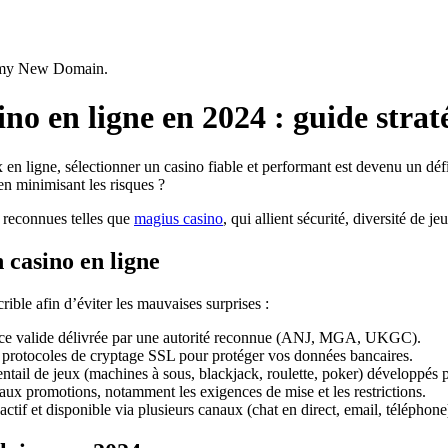
s my New Domain.
no en ligne en 2024 : guide strat
en ligne, sélectionner un casino fiable et performant est devenu un déf
en minimisant les risques ?
s reconnues telles que
magius casino
, qui allient sécurité, diversité de j
 casino en ligne
rible afin d’éviter les mauvaises surprises :
ence valide délivrée par une autorité reconnue (ANJ, MGA, UKGC).
s protocoles de cryptage SSL pour protéger vos données bancaires.
tail de jeux (machines à sous, blackjack, roulette, poker) développés p
aux promotions, notamment les exigences de mise et les restrictions.
actif et disponible via plusieurs canaux (chat en direct, email, téléphone