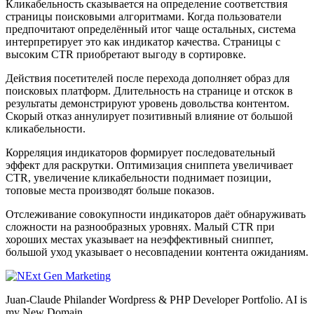
Кликабельность сказывается на определение соответствия
страницы поисковыми алгоритмами. Когда пользователи
предпочитают определённый итог чаще остальных, система
интерпретирует это как индикатор качества. Страницы с
высоким CTR приобретают выгоду в сортировке.
Действия посетителей после перехода дополняет образ для
поисковых платформ. Длительность на странице и отскок в
результаты демонстрируют уровень довольства контентом.
Скорый отказ аннулирует позитивный влияние от большой
кликабельности.
Корреляция индикаторов формирует последовательный
эффект для раскрутки. Оптимизация сниппета увеличивает
CTR, увеличение кликабельности поднимает позиции,
топовые места производят больше показов.
Отслеживание совокупности индикаторов даёт обнаруживать
сложности на разнообразных уровнях. Малый CTR при
хороших местах указывает на неэффективный сниппет,
большой уход указывает о несовпадении контента ожиданиям.
Juan-Claude Philander Wordpress & PHP Developer Portfolio. AI is
my New Domain.