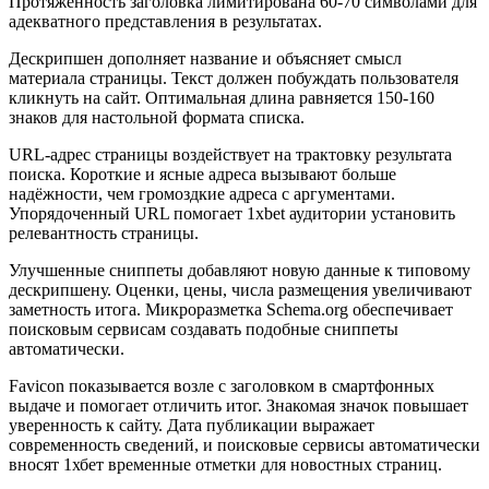
Протяжённость заголовка лимитирована 60-70 символами для
адекватного представления в результатах.
Дескрипшен дополняет название и объясняет смысл
материала страницы. Текст должен побуждать пользователя
кликнуть на сайт. Оптимальная длина равняется 150-160
знаков для настольной формата списка.
URL-адрес страницы воздействует на трактовку результата
поиска. Короткие и ясные адреса вызывают больше
надёжности, чем громоздкие адреса с аргументами.
Упорядоченный URL помогает 1xbet аудитории установить
релевантность страницы.
Улучшенные сниппеты добавляют новую данные к типовому
дескрипшену. Оценки, цены, числа размещения увеличивают
заметность итога. Микроразметка Schema.org обеспечивает
поисковым сервисам создавать подобные сниппеты
автоматически.
Favicon показывается возле с заголовком в смартфонных
выдаче и помогает отличить итог. Знакомая значок повышает
уверенность к сайту. Дата публикации выражает
современность сведений, и поисковые сервисы автоматически
вносят 1хбет временные отметки для новостных страниц.