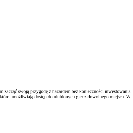
zom zacząć swoją przygodę z hazardem bez konieczności inwestowania
 które umożliwiają dostęp do ulubionych gier z dowolnego miejsca. W