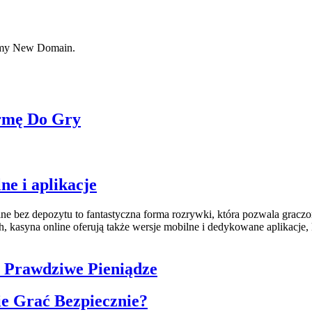
s my New Domain.
ormę Do Gry
ne i aplikacje
line bez depozytu to fantastyczna forma rozrywki, która pozwala grac
 kasyna online oferują także wersje mobilne i dedykowane aplikacje,
 Prawdziwe Pieniądze
ie Grać Bezpiecznie?