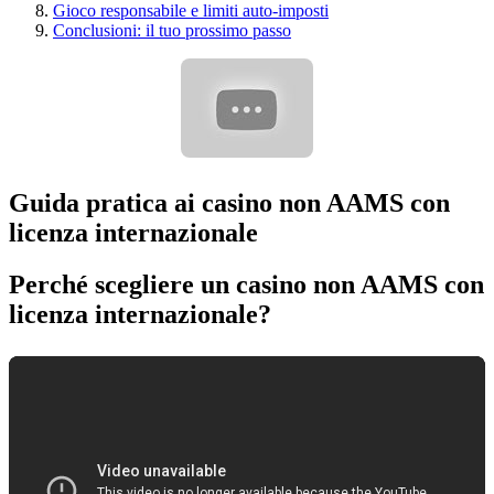
Gioco responsabile e limiti auto‑imposti
Conclusioni: il tuo prossimo passo
Guida pratica ai casino non AAMS con
licenza internazionale
Perché scegliere un casino non AAMS con
licenza internazionale?