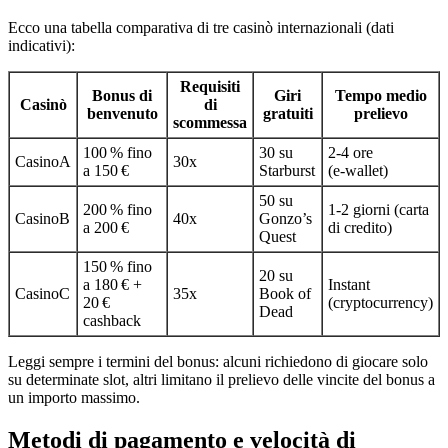
Ecco una tabella comparativa di tre casinò internazionali (dati
indicativi):
Requisiti
Bonus di
Giri
Tempo medio
Casinò
di
benvenuto
gratuiti
prelievo
scommessa
100 % fino
30 su
2‑4 ore
CasinoA
30x
a 150 €
Starburst
(e‑wallet)
50 su
200 % fino
1‑2 giorni (carta
CasinoB
40x
Gonzo’s
a 200 €
di credito)
Quest
150 % fino
20 su
a 180 € +
Instant
CasinoC
35x
Book of
20 €
(cryptocurrency)
Dead
cashback
Leggi sempre i termini del bonus: alcuni richiedono di giocare solo
su determinate slot, altri limitano il prelievo delle vincite del bonus a
un importo massimo.
Metodi di pagamento e velocità di