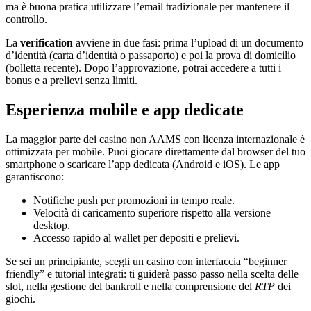
ma è buona pratica utilizzare l’email tradizionale per mantenere il
controllo.
La
verification
avviene in due fasi: prima l’upload di un documento
d’identità (carta d’identità o passaporto) e poi la prova di domicilio
(bolletta recente). Dopo l’approvazione, potrai accedere a tutti i
bonus e a prelievi senza limiti.
Esperienza mobile e app dedicate
La maggior parte dei casino non AAMS con licenza internazionale è
ottimizzata per mobile. Puoi giocare direttamente dal browser del tuo
smartphone o scaricare l’app dedicata (Android e iOS). Le app
garantiscono:
Notifiche push per promozioni in tempo reale.
Velocità di caricamento superiore rispetto alla versione
desktop.
Accesso rapido al wallet per depositi e prelievi.
Se sei un principiante, scegli un casino con interfaccia “beginner
friendly” e tutorial integrati: ti guiderà passo passo nella scelta delle
slot, nella gestione del bankroll e nella comprensione del
RTP
dei
giochi.