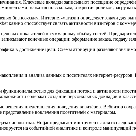
 начинания. Ключевые вкладки записывают посещение определённ
мпонентами: нажатия по ссылкам, открытия роликов, загрузки 
вых бизнес-задач. Интернет-магазин определяет задачи для выпо
bet казино способствует связать активности визитёров с комм
целевых показателей к суммарному объёму гостей. Предварите
 записывают конечные операции: оформление заказа, подачу зая
рафика в достижение цели. Схемы атрибуции разделяют значимо
копления и анализа данных о посетителях интернет-ресурсов. 
тым функциональностью для фиксации потока и активности посет
 возможности содержат создание персональных докладов и кла
ые решения представления поведения визитёров. Вебвизор сохра
ое представление вовлечения посетителей с материалом.
чах аналитики. Hotjar предлагает инструменты для исследован
изируется на событийной аналитике и контроле манипуляций по