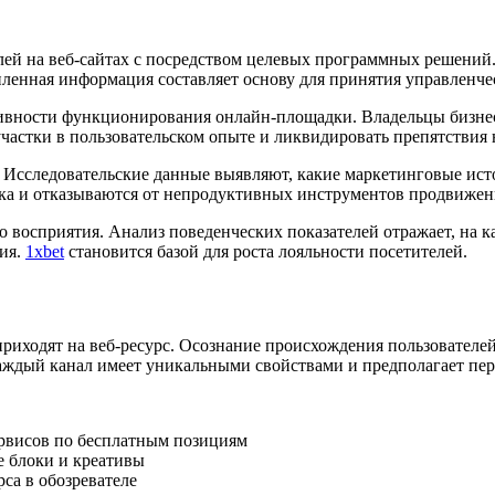
лей на веб-сайтах с посредством целевых программных решений.
пленная информация составляет основу для принятия управленче
ивности функционирования онлайн-площадки. Владельцы бизнеса
участки в пользовательском опыте и ликвидировать препятствия 
 Исследовательские данные выявляют, какие маркетинговые ис
ка и отказываются от непродуктивных инструментов продвижен
 восприятия. Анализ поведенческих показателей отражает, на к
ния.
1хbet
становится базой для роста лояльности посетителей.
приходят на веб-ресурс. Осознание происхождения пользователе
ждый канал имеет уникальными свойствами и предполагает перс
рвисов по бесплатным позициям
е блоки и креативы
са в обозревателе