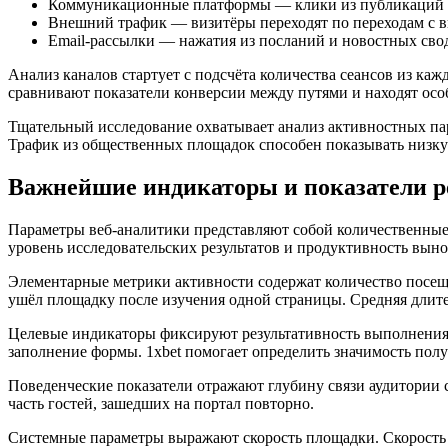
Коммуникационные платформы — клики из публикаций 
Внешний трафик — визитёры переходят по переходам с 
Email-рассылки — нажатия из посланий и новостных сво
Анализ каналов стартует с подсчёта количества сеансов из ка
сравнивают показатели конверсии между путями и находят осо
Тщательный исследование охватывает анализ активностных пар
Трафик из общественных площадок способен показывать низку
Важнейшие индикаторы и показатели р
Параметры веб-аналитики представляют собой количественные 
уровень исследовательских результатов и продуктивность вы
Элементарные метрики активности содержат количество посеще
ушёл площадку после изучения одной страницы. Средняя длител
Целевые индикаторы фиксируют результативность выполнения 
заполнение формы. 1xbet помогает определить значимость пол
Поведенческие показатели отражают глубину связи аудитории 
часть гостей, зашедших на портал повторно.
Системные параметры выражают скорость площадки. Скорость 