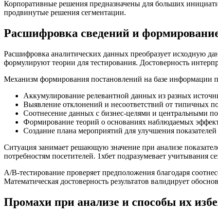
Корпоративные решения предназначены для больших инициатив
продвинутые решения сегментации.
Расшифровка сведений и формировани
Расшифровка аналитических данных преобразует исходную да
формулируют теории для тестирования. Достоверность интерпр
Механизм формирования постановлений на базе информации пр
Аккумулирование релевантной данных из разных источн
Выявление отклонений и несоответствий от типичных по
Соотнесение данных с бизнес-целями и центральными по
Формирование теорий о основаниях наблюдаемых эффек
Создание плана мероприятий для улучшения показателей
Ситуация занимает решающую значение при анализе показател
потребностям посетителей. 1хбет подразумевает учитывания с
A/B-тестирование проверяет предположения благодаря соотнес
Математическая достоверность результатов валидирует обосн
Промахи при анализе и способы их изб