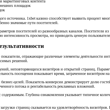
и маркетинговых контента
внешних площадок
док
ждого источника. 1xbet казино способствует выявить процент м
бенно значимые пути посетителей.
аметров посетителей из разнообразных каналов. Посетители из
ю интенсивность просмотра, но приводить ценную пользователе
езультативности
показатели, отражающие различные элементы деятельности инте
носимых решений.
ний, неповторяющихся визитёров и открытий страниц. Параметр
ьность посещения показывает время, затраченное визитёром на 
бизнес-целей. Показатель конверсии демонстрирует долю госте
ученного потока и рентабельность рекламных вложений.
с содержимым. Глубина ознакомления указывает типичное колич
загрузки страниц сказывается на удовлетворённость визитёров