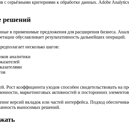
 с серьёзными критериями к обработке данных. Adobe Analytic
е решений
нные в применимые предложения для расширения бизнеса. Анал
етации обуславливает результативность дальнейших операций.
едполагает несколько шагов:
иков аналитики
казателей
казателями
тов
ей. Рост коэффициента уходов способен свидетельствовать на 
езонности, маркетинговых активностей и посторонних элементов
ение версий вкладок или частей интерфейса. Подход обеспечив
ованность выносимых решений.
ежать