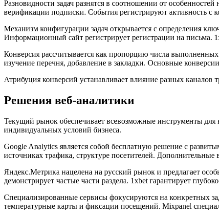
Разновидности задач разнятся в соотношении от особенностей
верификации подписки. События регистрируют активность с ко
Механизм конфигурации задач открывается с определения ключе
Информационный сайт регистрирует регистрации на письма. 1x
Конверсия рассчитывается как пропорцию числа выполненных 
изучение перечня, добавление в закладки. Основные конверсии
Атрибуция конверсий устанавливает влияние разных каналов т
Решения веб-аналитики
Текущий рынок обеспечивает всевозможные инструменты для на
индивидуальных условий бизнеса.
Google Analytics является собой бесплатную решение с разви
источниках трафика, структуре посетителей. Дополнительные
Яндекс.Метрика нацелена на русский рынок и предлагает особ
демонстрирует частые части раздела. 1xbet гарантирует глубок
Специализированные сервисы фокусируются на конкретных зада
температурные карты и фиксации посещений. Mixpanel специал