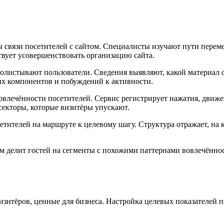
 связи посетителей с сайтом. Специалисты изучают пути переме
твует усовершенствовать организацию сайта.
олистывают пользователи. Сведения выявляют, какой материал о
х компонентов и побуждений к активности.
лечённости посетителей. Сервис регистрирует нажатия, движен
секторы, которые визитёры упускают.
тителей на маршруте к целевому шагу. Структура отражает, на 
м делит гостей на сегменты с похожими паттернами вовлечённо
изитёров, ценные для бизнеса. Настройка целевых показателей 