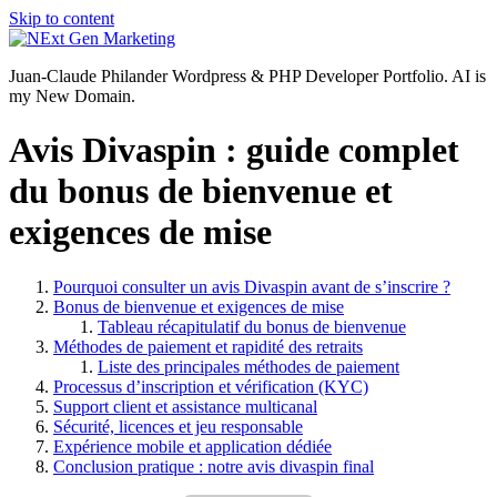
Skip to content
Juan-Claude Philander Wordpress & PHP Developer Portfolio. AI is
my New Domain.
Avis Divaspin : guide complet
du bonus de bienvenue et
exigences de mise
Pourquoi consulter un avis Divaspin avant de s’inscrire ?
Bonus de bienvenue et exigences de mise
Tableau récapitulatif du bonus de bienvenue
Méthodes de paiement et rapidité des retraits
Liste des principales méthodes de paiement
Processus d’inscription et vérification (KYC)
Support client et assistance multicanal
Sécurité, licences et jeu responsable
Expérience mobile et application dédiée
Conclusion pratique : notre avis divaspin final