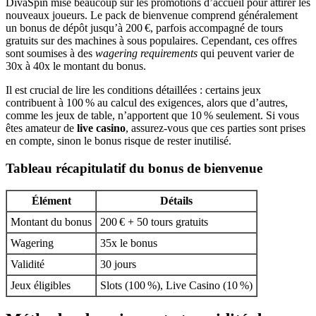
DivaSpin mise beaucoup sur les promotions d’accueil pour attirer les
nouveaux joueurs. Le pack de bienvenue comprend généralement
un bonus de dépôt jusqu’à 200 €, parfois accompagné de tours
gratuits sur des machines à sous populaires. Cependant, ces offres
sont soumises à des
wagering requirements
qui peuvent varier de
30x à 40x le montant du bonus.
Il est crucial de lire les conditions détaillées : certains jeux
contribuent à 100 % au calcul des exigences, alors que d’autres,
comme les jeux de table, n’apportent que 10 % seulement. Si vous
êtes amateur de
live casino
, assurez-vous que ces parties sont prises
en compte, sinon le bonus risque de rester inutilisé.
Tableau récapitulatif du bonus de bienvenue
Élément
Détails
Montant du bonus
200 € + 50 tours gratuits
Wagering
35x le bonus
Validité
30 jours
Jeux éligibles
Slots (100 %), Live Casino (10 %)