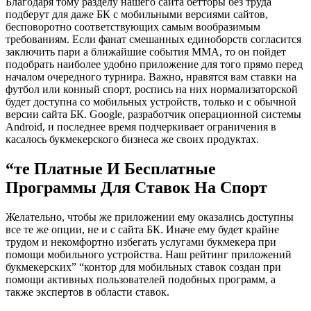
Благодаря тому разделу нашего сайта бетторы без труда
подберут для даже БК с мобильными версиями сайтов,
бесповоротно соответствующих самым вообразимым
требованиям. Если фанат смешанных единоборств согласится
заключить пари а ближайшие события ММА, то он пойдет
подобрать наиболее удобно приложение для того прямо перед
началом очередного турнира. Важно, нравятся вам ставки на
футбол или конный спорт, роспись на них нормализаторской
будет доступна со мобильных устройств, только и с обычной
версии сайта БК. Google, разработчик операционной системы
Android, и последнее время подчеркивает ограничения в
касалось букмекерского бизнеса же своих продуктах.
“те Платные И Бесплатные
Программы Для Ставок На Спорт
Желательно, чтобы же приложении ему оказались доступны
все те же опции, не и с сайта БК. Иначе ему будет крайне
трудом и некомфортно избегать услугами букмекера при
помощи мобильного устройства. Наш рейтинг приложений
букмекерских” “контор для мобильных ставок создан при
помощи активных пользователей подобных программ, а
также экспертов в области ставок.