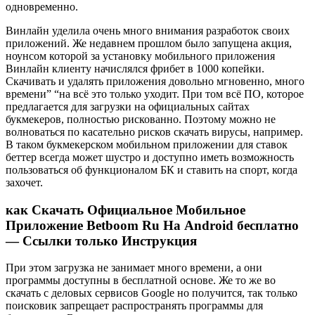
одновременно.
Винлайн уделила очень много внимания разработок своих
приложений. Же недавнем прошлом было запущена акция,
ноунсом которой за установку мобильного приложения
Винлайн клиенту начислялся фрибет в 1000 копейки.
Скачивать и удалять приложения довольно мгновенно, много
времени” “на всё это только уходит. При том всё ПО, которое
предлагается для загрузки на официальных сайтах
букмекеров, полностью рискованно. Поэтому можно не
волноваться по касательно рисков скачать вирусы, например.
В таком букмекерском мобильном приложении для ставок
беттер всегда может шустро и доступно иметь возможность
пользоваться об функционалом БК и ставить на спорт, когда
захочет.
как Скачать Официальное Мобильное
Приложение Betboom Ru На Android бесплатно
— Ссылки только Инструкция
При этом загрузка не занимает много времени, а они
программы доступны в бесплатной основе. Же то же во
скачать с деловых сервисов Google но получится, так только
поисковик запрещает распространять программы для