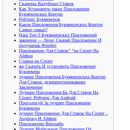
Сканеры Валуйных Ставок
Как Установить такие Приложения
Букмекерских Контор
Рейтинг Букмекеров
Какие Приложения Букмекерских Контор
Самые самые?
Наш Топ-5 Букмекерских Приложений
законное — Леон: Скачай Приложение И
получаешь Фрибет
Приложение Для Ставок” “на Спорт На
Айфон
Ставки на Спорт
же Скачать И установить Приложение
Букмекера
лучшие Приложения Букмекерских Контор
Для Ставок: дезориентировавшее
Заключение
Лучшие Приложения Бк Для Ставок На
Спорт: Рейтинг Для Android
Проголосуй За лучшее Приложение
Букмекера
лучшее Приложение Для Ставок На Спорт –
Андроид И Айфон
Приложение Винлайн
Лучшее Мобильное Приложение От