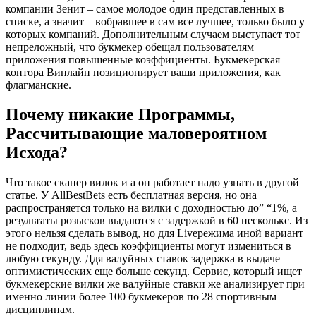
компании Зенит – самое молодое один представленных в
списке, а значит – вобравшее в сам все лучшее, только было у
которых компаний. Дополнительным случаем выступает тот
непреложный, что букмекер обещал пользователям
приложения повышенные коэффициенты. Букмекерская
контора Винлайн позиционирует ваши приложения, как
флагманские.
Почему никакие Программы,
Рассчитывающие маловероятном
Исхода?
Что такое сканер вилок и а он работает надо узнать в другой
статье. У AllBestBets есть бесплатная версия, но она
распространяется только на вилки с доходностью до” “1%, а
результаты розысков выдаются с задержкой в 60 несколькс. Из
этого нельзя сделать вывод, но для Liveрежима иной вариант
не подходит, ведь здесь коэффициенты могут измениться в
любую секунду. Ддя валуйных ставок задержка в выдаче
оптимистических еще больше секунд. Сервис, который ищет
букмекерские вилки же валуйные ставки же анализирует при
именно линии более 100 букмекеров по 28 спортивным
дисциплинам.