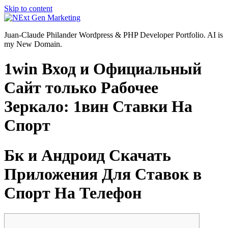
Skip to content
Juan-Claude Philander Wordpress & PHP Developer Portfolio. AI is
my New Domain.
1win Вход и Официальный
Сайт только Рабочее
Зеркало: 1вин Ставки На
Спорт
Бк и Андроид Скачать
Приложения Для Ставок в
Спорт На Телефон