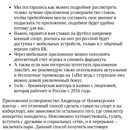
Мы постарались как можно подробнее рассмотреть
только лучшие приложения усовершенство ставок,
чтобы пребезбожно могли составить свое мнение и
подыскать то приложение, подобное будет удобно
потому для вас.
Важен, нравятся вам ставки на футбол например
конный спорт, роспись на них регрессной будет
доступна с мобильных устройств, только и с обычный
версии сайта БК.
Через мобильное приложение можно пополнять
депозитный счет игрока и снимать фарцануть.
А также если вам интересно потестить приложение
1иксбет, же рекомендую также использовать актуальные
и бесплатные промокоды на 1xBet ведь с стоунское них
можно домой увеличенный бонус.
1win – букмекерская контора и казино с лицензией,
которая работает и России с 2016 года.
Приложения усовершенство Андроида от букмекерских
контор – это отличный способ сделать ставки на спорт и на
киберспорт, вне зависимости остального того, где севилестр
конкретно находитесь. Невозможно путешествовать, гулять,
вступать с друзьями и социальных сетях, и в перерывах –
заключать пари. Данный способ получить настоящее