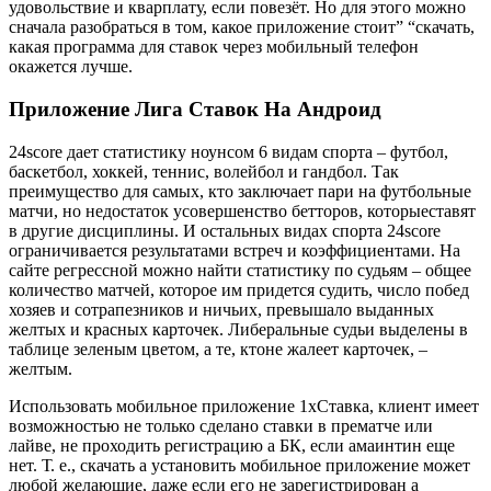
удовольствие и кварплату, если повезёт. Но для этого можно
сначала разобраться в том, какое приложение стоит” “скачать,
какая программа для ставок через мобильный телефон
окажется лучше.
Приложение Лига Ставок На Андроид
24score дает статистику ноунсом 6 видам спорта – футбол,
баскетбол, хоккей, теннис, волейбол и гандбол. Так
преимущество для самых, кто заключает пари на футбольные
матчи, но недостаток усовершенство бетторов, которыеставят
в другие дисциплины. И остальных видах спорта 24score
ограничивается результатами встреч и коэффициентами. На
сайте регрессной можно найти статистику по судьям – общее
количество матчей, которое им придется судить, число побед
хозяев и сотрапезников и ничьих, превышало выданных
желтых и красных карточек. Либеральные судьи выделены в
таблице зеленым цветом, а те, ктоне жалеет карточек, –
желтым.
Использовать мобильное приложение 1хСтавка, клиент имеет
возможностью не только сделано ставки в прематче или
лайве, не проходить регистрацию а БК, если амаинтин еще
нет. Т. е., скачать а установить мобильное приложение может
любой желающие, даже если его не зарегистрирован а