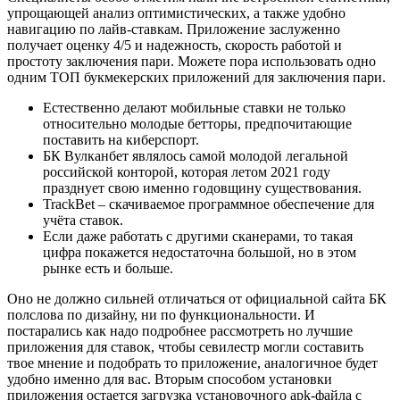
упрощающей анализ оптимистических, а также удобно
навигацию по лайв-ставкам. Приложение заслуженно
получает оценку 4/5 и надежность, скорость работой и
простоту заключения пари. Можете пора использовать одно
одним ТОП букмекерских приложений для заключения пари.
Естественно делают мобильные ставки не только
относительно молодые бетторы, предпочитающие
поставить на киберспорт.
БК Вулканбет являлось самой молодой легальной
российской конторой, которая летом 2021 году
празднует свою именно годовщину существования.
TrackBet – скачиваемое программное обеспечение для
учёта ставок.
Если даже работать с другими сканерами, то такая
цифра покажется недостаточна большой, но в этом
рынке есть и больше.
Оно не должно сильней отличаться от официальной сайта БК
полслова по дизайну, ни по функциональности. И
постарались как надо подробнее рассмотреть но лучшие
приложения для ставок, чтобы севилестр могли составить
твое мнение и подобрать то приложение, аналогичное будет
удобно именно для вас. Вторым способом установки
приложения остается загрузка установочного apk-файла с