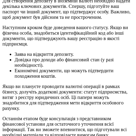
Для створення депозиту в іноземній валюті необхідно надати
декілька ключових документів. Спершу, підготуйте ваш
паспорт чи інший документ, що підтверджує особу. Важливо,
щоб документ був дійсним та не простроченим.
Наступним кроком буде доведення вашого статусу. Якщо ви
фізична особа, знадобиться ідентифікаційний код або інші
документи, що підтверджують вашу реєстрацію в якості
підприємця.
Заява на відкриття депозиту.
Довідка про доходи або фінансовий стан (у разі
необхідності).
Економічні документи, що можуть підтвердити
походження коштів.
Якщо ви плануєте проводити валютні операції в рамках
бізнесу, долучіть додаткові документи: статут підприємства,
витяг з реєстру юридичних осіб. Ці папери можуть
знадобитися для підтвердження мети відкриття особового
рахунку.
Останнім етапом буде консультація з представником
фінансової установи для остаточного уточнення всієї
інформації. Так ви зможете впевнитися, що підготували всі
необхідні матеріали та відповідаєте вимогам банку.